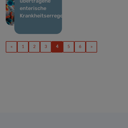
übertragene
enterische
Krankheitserreger
«
1
2
3
4
5
6
»