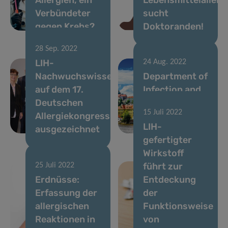
Verbündeter
sucht
gegen Krebs?
Doktoranden!
28 Sep. 2022
LIH-
24 Aug. 2022
Nachwuchswissenschaftlerin
Department of
auf dem 17.
Infection and
Deutschen
Immunity
15 Juli 2022
Allergiekongress
triumphs at
LIH-
ausgezeichnet
EAACI
gefertigter
Wirkstoff
führt zur
25 Juli 2022
Erdnüsse:
Entdeckung
Erfassung der
der
allergischen
Funktionsweise
Reaktionen in
von