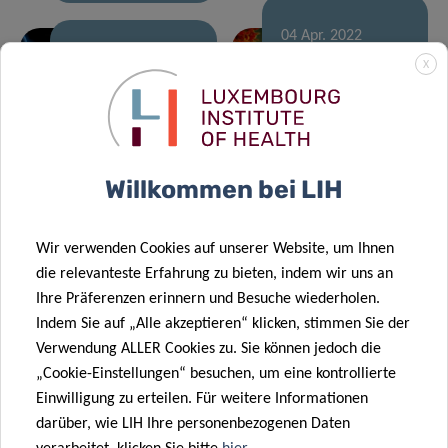
04 Apr. 2022
B or not to B:
07 Juni 2022
X
Wirksam
Einblicke in die
gegen ein
Regulierung
überschießendes
der antiviralen
Immunsystem
Immunität
Willkommen bei LIH
08 Feb. 2022
Masern:
21 Feb. 2022
Neuer
Mögliche
Wir verwenden Cookies auf unserer Website, um Ihnen
Förderpreis
Folgen einer
die relevanteste Erfahrung zu bieten, indem wir uns an
stärkt die
unterbrochenen
Ihre Präferenzen erinnern und Besuche wiederholen.
translationale
Immunisierung
Indem Sie auf „Alle akzeptieren“ klicken, stimmen Sie der
Forschung
der
Verwendung ALLER Cookies zu. Sie können jedoch die
31 Jan. 2022
des LIH
Bevölkerung
„Cookie-Einstellungen“ besuchen, um eine kontrollierte
Führendes
Einwilligung zu erteilen. Für weitere Informationen
europäisches
17 Jan. 2022
darüber, wie LIH Ihre personenbezogenen Daten
Nachrichten-
Ewig jung: