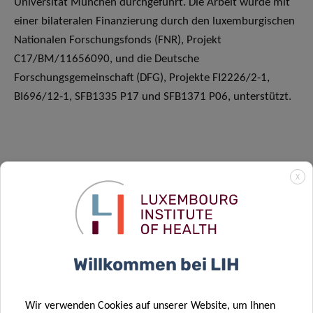
Universität München durchgeführt. Die Arbeit wurde mit
einer bilateralen Finanzierung durch den luxemburgischen
Nationalen Forschungsfonds (FNR), Projekt
C17/BM/11656090, und die Deutsche
Forschungsgemeinschaft (DFG), Projekte FI2226/2-1,
BI696/12-1, SFB1335 P17 und SFB1371 P06, unterstützt.
X
SCIENTIFIC CONTACT
CHRISTIANE
Willkommen bei LIH
HILGER
Group Leader, Molecular and
Wir verwenden Cookies auf unserer Website, um Ihnen
Translational Allergology