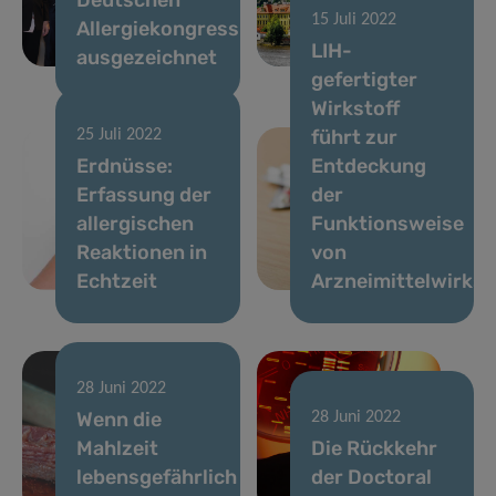
15 Juli 2022
Allergiekongress
triumphs at
LIH-
ausgezeichnet
EAACI
gefertigter
Wirkstoff
führt zur
25 Juli 2022
Erdnüsse:
Entdeckung
Erfassung der
der
allergischen
Funktionsweise
Reaktionen in
von
Echtzeit
Arzneimittelwirkst
28 Juni 2022
Wenn die
28 Juni 2022
Mahlzeit
Die Rückkehr
lebensgefährlich
der Doctoral