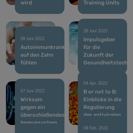
wird
Training Units
28 Juni 2022
Impulsgeber
28 Juni 2022
Autoimmunkrankheiten
für die
auf den Zahn
Zukunft der
fühlen
Gesundheitstechno
04 Apr. 2022
B or not to B:
07 Juni 2022
Wirksam
Einblicke in die
gegen ein
Regulierung
überschießendes
der antiviralen
Immunsystem
Immunität
08 Feb. 2022