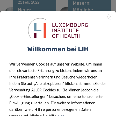
Masern:
21 Feb. 2022
Neuer
Mögliche
Förderpreis
Folgen einer
X
stärkt die
unterbrochenen
translationale
Immunisierung
Forschung
der
31 Jan. 2022
des LIH
Bevölkerung
Willkommen bei LIH
Führendes
europäisches
17 Jan. 2022
Nachrichten-
Ewig jung:
Wir verwenden Cookies auf unserer Website, um Ihnen
Magazin
eine neue
die relevanteste Erfahrung zu bieten, indem wir uns an
berichtet über
genetische
Ihre Präferenzen erinnern und Besuche wiederholen.
LIH-
Bremse für ein
Indem Sie auf „Alle akzeptieren“ klicken, stimmen Sie der
24 Nov. 2021
Mikrobiom-
alterndes
Verwendung ALLER Cookies zu. Sie können jedoch die
Atypische
Forschung
Immunsystem
„Cookie-Einstellungen“ besuchen, um eine kontrollierte
Opioidrezeptoren:
Einwilligung zu erteilen. Für weitere Informationen
eine
darüber, wie LIH Ihre personenbezogenen Daten
vielversprechende