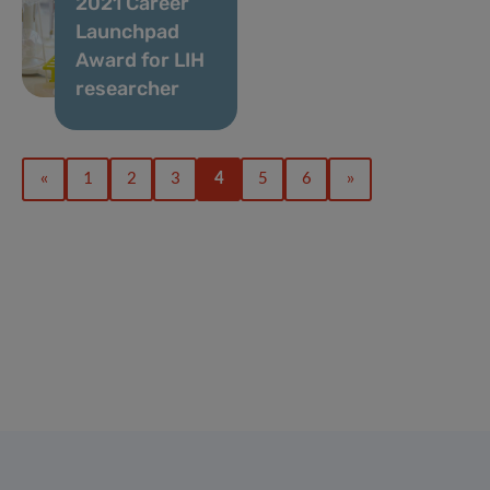
2021 Career
Launchpad
Award for LIH
researcher
«
1
2
3
4
5
6
»