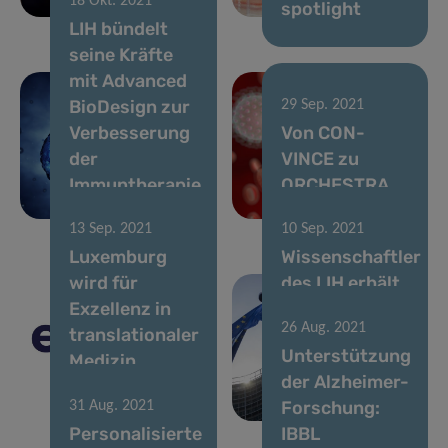
18 Okt. 2021
Bestehen
spotlight
LIH bündelt
seine Kräfte
mit Advanced
BioDesign zur
29 Sep. 2021
Verbesserung
Von CON-
der
VINCE zu
Immuntherapie
ORCHESTRA
von Krebs
￼
13 Sep. 2021
10 Sep. 2021
Luxemburg
Wissenschaftler
wird für
des LIH erhält
Exzellenz in
europäische
26 Aug. 2021
translationaler
Spitzenposition
Unterstützung
Medizin
für
der Alzheimer-
gewürdigt ￼
Ernährungsgesund
Forschung:
31 Aug. 2021
Personalisierte
IBBL