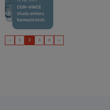
12 Apr. 2021
CON-VINCE
study enters
homestretch
«
1
2
3
4
»