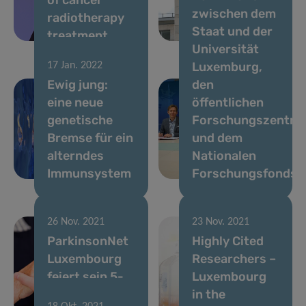
zwischen dem
radiotherapy
Indikator für
Staat und der
treatment
Krankheiten
Universität
Luxemburg,
17 Jan. 2022
Ewig jung:
den
eine neue
öffentlichen
genetische
Forschungszentre
Bremse für ein
und dem
alterndes
Nationalen
Immunsystem
Forschungsfonds
26 Nov. 2021
23 Nov. 2021
ParkinsonNet
Highly Cited
Luxembourg
Researchers –
feiert sein 5-
Luxembourg
jähriges
in the