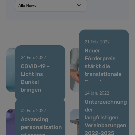
21 Feb. 2022
Neuer
Förderpreis
24 Feb. 2022
COVID-19 –
stärkt die
Licht ins
translationale
Dunkel
Forschung
bringen
des LIH
14 Jan. 2022
Unterzeichnung
der
02 Feb. 2022
langfristigen
Advancing
Vereinbarungen
personalization
24 Jan. 2022
2022-2025
of cancer
Die Stimme als