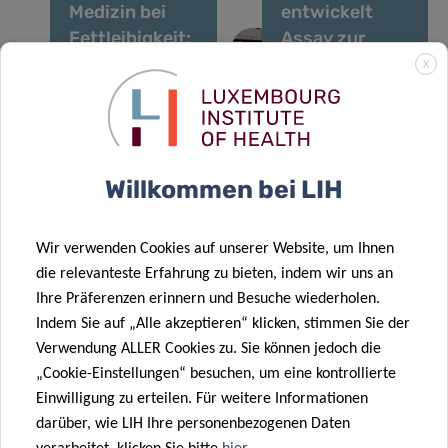
Medizin bei
entwickelt
Fettleibigkeit:
Assay zur
ein
Beurteilung
X
innovatives
der Qualität
Werkzeug zur
von
Diagnose von
Liquorproben
Viszeralfett
￼
Willkommen bei LIH
11 Aug. 2021
03 Juni 2021
Wir verwenden Cookies auf unserer Website, um Ihnen
Fortschritte
New Study
die relevanteste Erfahrung zu bieten, indem wir uns an
bei der
Further
Ihre Präferenzen erinnern und Besuche wiederholen.
Behandlung
Advances the
Indem Sie auf „Alle akzeptieren“ klicken, stimmen Sie der
von Parkinson
Treatment of
Verwendung ALLER Cookies zu. Sie können jedoch die
Chronic Pain
„Cookie-Einstellungen“ besuchen, um eine kontrollierte
Einwilligung zu erteilen. Für weitere Informationen
darüber, wie LIH Ihre personenbezogenen Daten
28 Apr. 2021