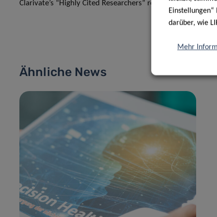
Clarivate’s “Highly Cited Researchers” report can be acces
Einstellungen“ 
darüber, wie LI
Mehr Inform
Ähnliche News