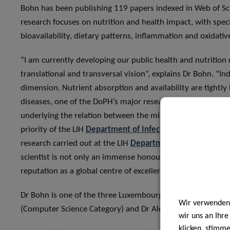
Bohn has been publishing 119 papers indexed in Web of Sci
research focuses on nutrition and health impact, with speci
bioavailability, dietary patterns, inflammation and oxidative
“I am currently developing our public health and nutrition re
translational and transversal vision”, explains Dr Bohn. “Ind
dimension. Nutrient absorption and availability are tightly
diseases, one of the DoPH’s major research areas, as well 
underlying the relation between the microbiome, immunity,
priority of the LIH
Department of Infection and Immunity (
research carried out at the LIH
Department of Oncology (
scientist is not only an immense honour, but also an unpara
reputation as a global centre of excellence in transversal a
Dr Bohn is one of the three Luxembourg scientists to have 
Wir verwenden 
(Computer Science Category) and Dr Alexandre Tkatchenko 
wir uns an Ihr
klicken, stimm