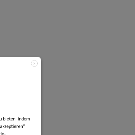
X
u bieten, indem
 akzeptieren“
ie-