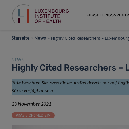
FORSCHUNGSSPEKT
Starseite
»
News
»
Highly Cited Researchers – Luxembourg 
NEWS
Highly Cited Researchers – 
Bitte beachten Sie, dass dieser Artikel derzeit nur auf Engl
Kürze verfügbar sein.
23 November 2021
PRÄZISIONSMEDIZIN