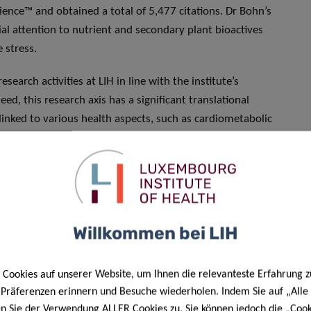
ence™ and obtained a total of 5,477 citations. Dr Bohn’s
al attention to nutrient and secondary plant bioactives
 stress.
search activities at LIH in line with the institute’s
eed, this research axis has a significant translational
 linked to various health aspects, such as cardiometabolic
as being a key element in unravelling the mechanisms
 oxidative stress and inflammation, which are also the
DII)
. Not to mention the proven connections with cancer
DONC)
. Being distinguished as an internationally influential
lleled opportunity to uphold the institute’s visibility and
Willkommen bei LIH
nd translational research”, he adds.
received this accolade, together with Dr Stéphane Bordas
Cookies auf unserer Website, um Ihnen die relevanteste Erfahrung z
(Cross-Field category) from the University of Luxembourg.
e Präferenzen erinnern und Besuche wiederholen. Indem Sie auf „Alle
en Sie der Verwendung ALLER Cookies zu. Sie können jedoch die „Cook