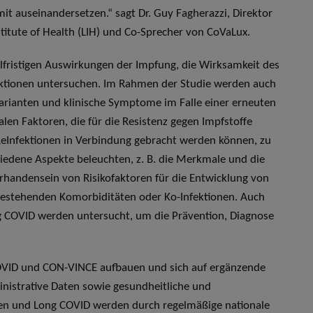
 auseinandersetzen.“ sagt Dr. Guy Fagherazzi, Direktor
titute of Health (LIH) und Co-Sprecher von CoVaLux.
fristigen Auswirkungen der Impfung, die Wirksamkeit des
fektionen untersuchen. Im Rahmen der Studie werden auch
arianten und klinische Symptome im Falle einer erneuten
ralen Faktoren, die für die Resistenz gegen Impfstoffe
 ReInfektionen in Verbindung gebracht werden können, zu
hiedene Aspekte beleuchten, z. B. die Merkmale und die
handensein von Risikofaktoren für die Entwicklung von
estehenden Komorbiditäten oder Ko-Infektionen. Auch
COVID werden untersucht, um die Prävention, Diagnose
COVID und CON-VINCE aufbauen und sich auf ergänzende
nistrative Daten sowie gesundheitliche und
en und Long COVID werden durch regelmäßige nationale