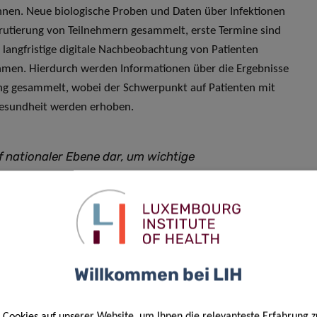
en. Neue biologische Proben und Daten über Infektionen
rutierung von Teilnehmern gesammelt, erste Termine sind
e langfristige digitale Nachbeobachtung von Patienten
ehmen. Hierdurch werden Informationen über die Ergebnisse
g gesammelt, wobei der Schwerpunkt auf Patienten mit
Gesundheit werden erhoben.
f nationaler Ebene dar, um wichtige
D-19 und seinen Folgen zu
 einen interdisziplinären Ansatz an
e, Epidemiologie, digitaler
cher Gesundheit
,
Willkommen bei LIH
 am Luxembourg Centre for
burg und Co-Sprecher von CoVaLux.
Cookies auf unserer Website, um Ihnen die relevanteste Erfahrung z