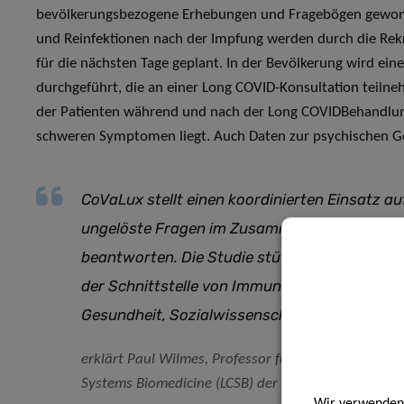
bevölkerungsbezogene Erhebungen und Fragebögen gewonn
und Reinfektionen nach der Impfung werden durch die Rek
für die nächsten Tage geplant. In der Bevölkerung wird ein
durchgeführt, die an einer Long COVID-Konsultation teiln
der Patienten während und nach der Long COVIDBehandlun
schweren Symptomen liegt. Auch Daten zur psychischen 
CoVaLux stellt einen koordinierten Einsatz au
ungelöste Fragen im Zusammenhang mit COVI
beantworten. Die Studie stützt sich dabei auf
der Schnittstelle von Immunologie, Psychologi
Gesundheit, Sozialwissenschaft und öffentli
erklärt Paul Wilmes, Professor für Systemökologie
Systems Biomedicine (LCSB) der Universität Luxem
Wir verwenden 