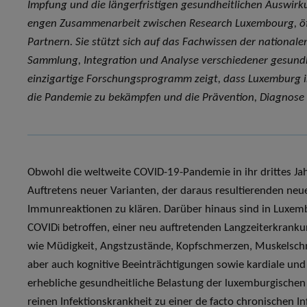
Impfung und die längerfristigen gesundheitlichen Auswir
engen Zusammenarbeit zwischen Research Luxembourg, öff
Partnern. Sie stützt sich auf das Fachwissen der national
Sammlung, Integration und Analyse verschiedener gesundh
einzigartige Forschungsprogramm zeigt, dass Luxemburg in 
die Pandemie zu bekämpfen und die Prävention, Diagnose 
Obwohl die weltweite COVID-19-Pandemie in ihr drittes Jah
Auftretens neuer Varianten, der daraus resultierenden ne
Immunreaktionen zu klären. Darüber hinaus sind in Luxe
COVID
betroffen, einer neu auftretenden Langzeiterkran
i
wie Müdigkeit, Angstzustände, Kopfschmerzen, Muskelsch
aber auch kognitive Beeinträchtigungen sowie kardiale und 
erhebliche gesundheitliche Belastung der luxemburgischen
reinen Infektionskrankheit zu einer de facto chronischen I