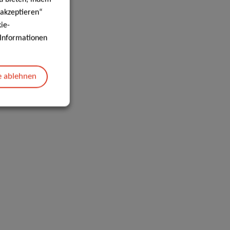
 akzeptieren“
ie-
e Informationen
e ablehnen