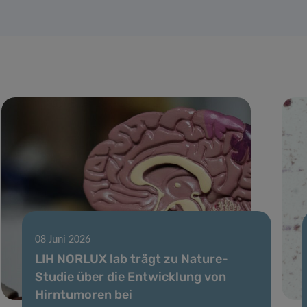
08 Juni 2026
LIH NORLUX lab trägt zu Nature-
Studie über die Entwicklung von
Hirntumoren bei