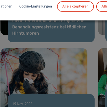
Alle akzeptieren
All
ationen
Cookie-Einstellungen
15 Nov. 2023
LIH leitet europäisches Projekt zur
Behandlungsresistenz bei tödlichen
Hirntumoren
15 Nov. 2022