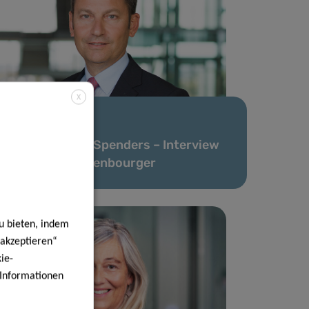
X
20 Feb. 2024
Zeugnis eines Spenders – Interview
mit Guy Brandenbourger
u bieten, indem
 akzeptieren“
ie-
e Informationen