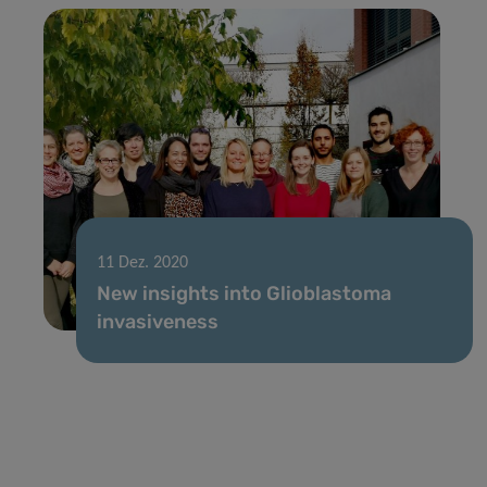
11 Dez. 2020
New insights into Glioblastoma
invasiveness