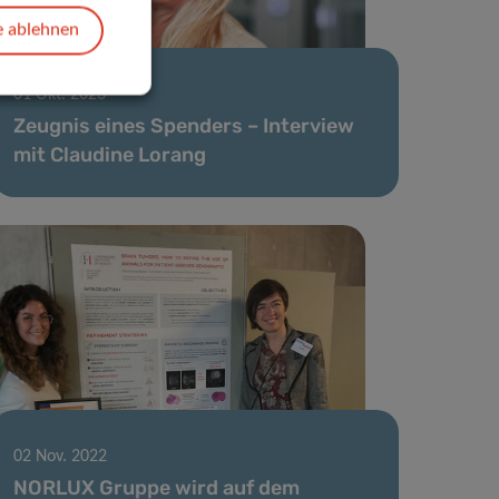
e ablehnen
01 Okt. 2023
Zeugnis eines Spenders – Interview
mit Claudine Lorang
02 Nov. 2022
NORLUX Gruppe wird auf dem