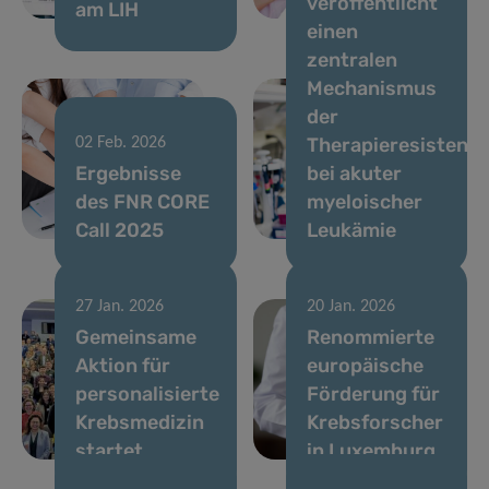
veröffentlicht
am LIH
Brustkrebs
einen
zentralen
Mechanismus
der
Therapieresistenz
02 Feb. 2026
Ergebnisse
bei akuter
des FNR CORE
myeloischer
Call 2025
Leukämie
27 Jan. 2026
20 Jan. 2026
Gemeinsame
Renommierte
Aktion für
europäische
personalisierte
Förderung für
Krebsmedizin
Krebsforscher
startet
in Luxemburg