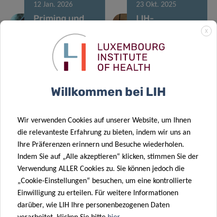
12 Jan. 2026
23 Okt. 2025
Priming und
LIH-
Umstrukturierung
Doktorandenprojek
X
der
werden durch
24 Sep. 2025
Immunlandschaft
den Pelican
Europa startet
bei
Grant
CancerWatch:
Hirntumoren
gefördert
Willkommen bei LIH
Verbesserung
der Qualität
und Aktualität
21 Okt. 2025
Wir verwenden Cookies auf unserer Website, um Ihnen
Fortschritte in
von
die relevanteste Erfahrung zu bieten, indem wir uns an
der Forschung
Krebsdaten
Ihre Präferenzen erinnern und Besuche wiederholen.
zu
zur Stärkung
Indem Sie auf „Alle akzeptieren“ klicken, stimmen Sie der
04 Sep. 2025
Krebserkrankungen
der
Verwendung ALLER Cookies zu. Sie können jedoch die
Luxembourg
bei Kindern
Krebsbekämpfung
„Cookie-Einstellungen“ besuchen, um eine kontrollierte
Institute of
10 Sep. 2025
Einwilligung zu erteilen. Für weitere Informationen
Identifizierung
Health erhält
darüber, wie LIH Ihre personenbezogenen Daten
eines
renommiertes