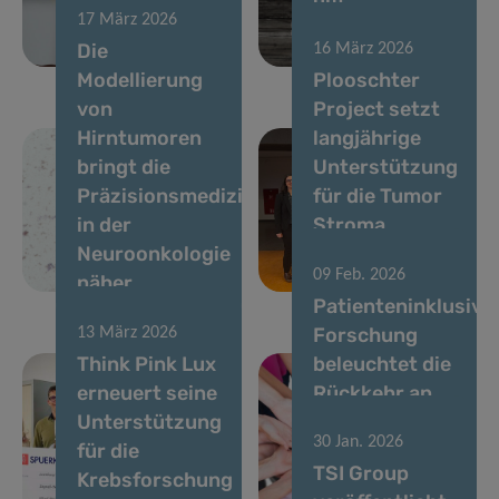
17 März 2026
Hirntumoren
Metastasen zu
Die
16 März 2026
bei
fördern
Modellierung
Plooschter
von
Project setzt
Hirntumoren
langjährige
bringt die
Unterstützung
Präzisionsmedizin
für die Tumor
in der
Stroma
Neuroonkologie
Interactions
09 Feb. 2026
näher
Group fort
Patienteninklusive
Forschung
13 März 2026
Think Pink Lux
beleuchtet die
erneuert seine
Rückkehr an
Unterstützung
den
30 Jan. 2026
für die
Arbeitsplatz
TSI Group
Krebsforschung
nach