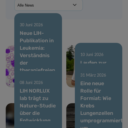
30 Juni 2026
Neue LIH-
Publikation in
Leukemia:
Verständnis
10 Juni 2026
der
Laufen zur
therapiefreien
Unterstützung
31 März 2026
Remission bei
der
Eine neue
08 Juni 2026
CML
Krebsforschung
LIH NORLUX
Rolle für
lab trägt zu
Formiat: Wie
Nature-Studie
Krebs
über die
Lungenzellen
Entwicklung
umprogrammiert,
von
um