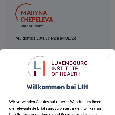
MARYNA
CHEPELEVA
PhD Student
Multiomics Data Science (MODAS)
Contact
X
PETR
NAZAROV
Willkommen bei LIH
Head of Multiomics Data Science
(MODAS)
Wir verwenden Cookies auf unserer Website, um Ihnen
Contact
die relevanteste Erfahrung zu bieten, indem wir uns an