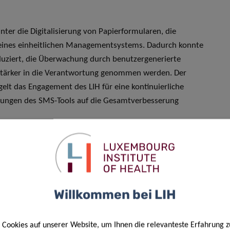
nter die Digitalisierung von Papierformularen, die
 eines einheitlichen Managementsystems. Dadurch konnte
eduziert, die Überwachung durch benutzergenerierte
stärker in die Verantwortung genommen werden. Der
elt das Engagement des LIH für eine kontinuierliche
rkungen des SMS-Tools auf die Gesamtverbesserung
dener Einheiten, insbesondere dem wertvollen Feedback des
 den Bemühungen um eine Zusammenarbeit zwischen den
Tool erwies sich als umfassend, informationsreich und für
Willkommen bei LIH
Cookies auf unserer Website, um Ihnen die relevanteste Erfahrung z