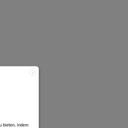
X
u bieten, indem