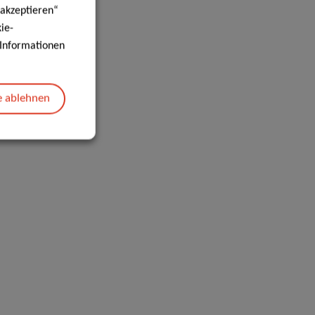
 akzeptieren“
ie-
e Informationen
e ablehnen