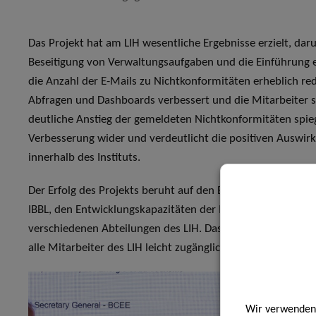
Das Projekt hat am LIH wesentliche Ergebnisse erzielt, daru
Beseitigung von Verwaltungsaufgaben und die Einführung
die Anzahl der E-Mails zu Nichtkonformitäten erheblich r
Abfragen und Dashboards verbessert und die Mitarbeiter 
deutliche Anstieg der gemeldeten Nichtkonformitäten spieg
Verbesserung wider und verdeutlicht die positiven Auswi
innerhalb des Instituts.
Der Erfolg des Projekts beruht auf den Beiträgen verschie
IBBL, den Entwicklungskapazitäten der IT-Abteilung und
verschiedenen Abteilungen des LIH. Das intern entwickelte 
alle Mitarbeiter des LIH leicht zugänglich.
Wir verwenden 