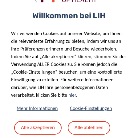
erklärte Dr. Hilger.
Willkommen bei LIH
«
Das Engagement des LIH, die Allergieforschung
Wir verwenden Cookies auf unserer Website, um Ihnen
voranzutreiben, zeigt sich in den bemerkenswerten
die relevanteste Erfahrung zu bieten, indem wir uns an
Beiträgen, die das Institut im Jahr 2023 an die Spitze der
Ihre Präferenzen erinnern und Besuche wiederholen.
Forschung stellen
», schloss Prof. Ollert.
Indem Sie auf „Alle akzeptieren“ klicken, stimmen Sie der
Verwendung ALLER Cookies zu. Sie können jedoch die
„Cookie-Einstellungen“ besuchen, um eine kontrollierte
Einwilligung zu erteilen. Für weitere Informationen
darüber, wie LIH Ihre personenbezogenen Daten
verarbeitet, klicken Sie bitte
hier
.
SCIENTIFIC CONTACT
Mehr Informationen
Cookie-Einstellungen
ANNETTE
Alle akzeptieren
Alle ablehnen
KUEHN
Group Leader, Molecular and