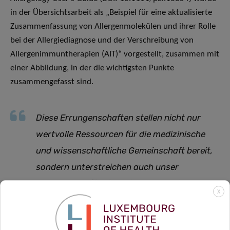
in der Übersichtsarbeit als „Beispiel für eine aktualisierte
Zusammenfassung von Allergenmolekülen und ihrer Rolle
bei der Allergiediagnose und der Verschreibung von
Allergenimmuntherapien (AIT)“ vorgestellt, zusammen mit
einer Abbildung, in der die wichtigsten Punkte
zusammengefasst sind.
Diese Errungenschaften stellen nicht nur
wertvolle Ressourcen für die medizinische
und wissenschaftliche Gemeinschaft bereit,
sondern unterstreichen auch unser
Engagement für die Verbesserung des Lebens
X
von Menschen, die von Allergien betroffen
sind
»