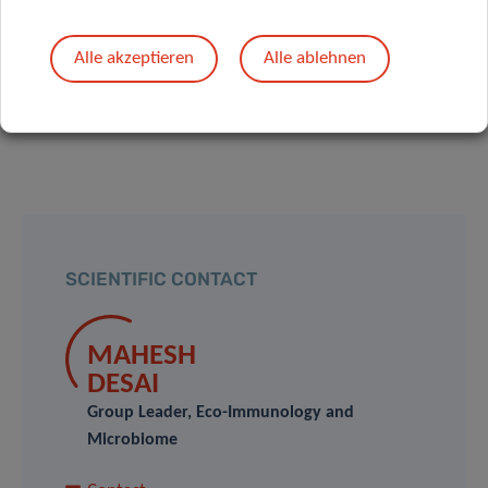
September 2023 mit dem vollständigen Titel
«Akkermansia muciniphila exacerbates food allergy in
Alle akzeptieren
Alle ablehnen
fiber-deprived mice» veröffentlicht wurde, kann
hier
abgerufen werden.
SCIENTIFIC CONTACT
MAHESH
DESAI
Group Leader, Eco-Immunology and
Microbiome