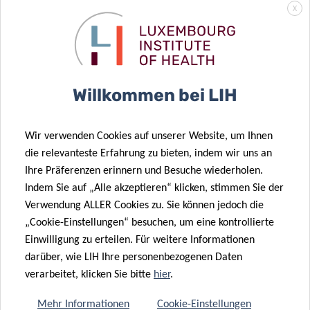
was unserer Arbeit ein enormes
X
therapeutisches Potenzial für viele Patienten
auf der ganzen Welt verleiht
.
ergänzt Prof. Desai.
Willkommen bei LIH
In Zukunft möchte das Team von Prof. Desai in einer
Wir verwenden Cookies auf unserer Website, um Ihnen
weiteren Veröffentlichung die komplizierten Prozesse, die
die relevanteste Erfahrung zu bieten, indem wir uns an
der Nahrungsmittelallergie zugrunde liegen, genauer
Ihre Präferenzen erinnern und Besuche wiederholen.
erklären und weitere Mikroben im Darm identifizieren, die
Indem Sie auf „Alle akzeptieren“ klicken, stimmen Sie der
eine Nahrungsmittelallergie fördern.
Verwendung ALLER Cookies zu. Sie können jedoch die
„Cookie-Einstellungen“ besuchen, um eine kontrollierte
Der Online-Artikel ist
hier
abrufbar (Abonnement
Einwilligung zu erteilen. Für weitere Informationen
erforderlich) oder im Printmagazin «Der Spiegel» Nr.
darüber, wie LIH Ihre personenbezogenen Daten
45/4.11.2023.
verarbeitet, klicken Sie bitte
hier
.
Mehr Informationen
Cookie-Einstellungen
Die Originalarbeit in Nature Microbiology, die am 11.