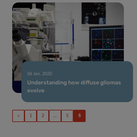
06 Jan. 2020
Understanding how diffuse gliomas
evolve
«
1
2
…
5
6