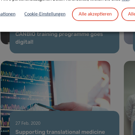
Alle akzeptieren
All
ationen
Cookie-Einstellungen
11 Mai 2020
CANBIO training programme goes
digital!
27 Feb. 2020
Supporting translational medicine