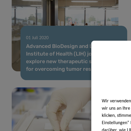
01 Juli 2020
Advanced BioDesign and Luxembourg
Institute of Health (LIH) join forces to
explore new therapeutic strategies
for overcoming tumor resistance
Wir verwenden 
wir uns an Ihr
klicken, stimm
Einstellungen“ 
darüber, wie LI