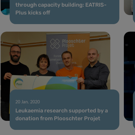
through capacity building: EATRIS-
Plus kicks off
20 Jan. 2020
Leukaemia research supported by a
donation from Plooschter Projet