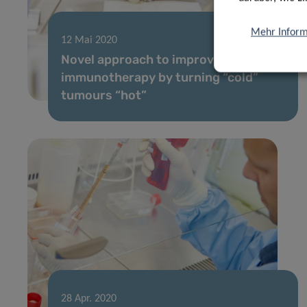
Mehr Inform
12 Mai 2020
Novel approach to improve cancer
immunotherapy by turning “cold”
tumours “hot”
28 Apr. 2020