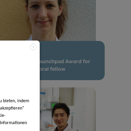
X
13 Mai 2020
2020 Career Launchpad Award for
LIH post-doctoral fellow
u bieten, indem
 akzeptieren“
ie-
e Informationen