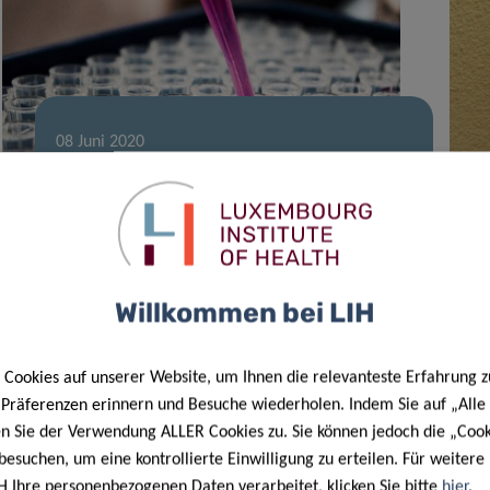
08 Juni 2020
Elucidating the roles of atypical
chemokine receptors in cancer: from
molecular biology to clinical
relevance and therapy
Willkommen bei LIH
Cookies auf unserer Website, um Ihnen die relevanteste Erfahrung z
e Präferenzen erinnern und Besuche wiederholen. Indem Sie auf „Alle
en Sie der Verwendung ALLER Cookies zu. Sie können jedoch die „Cook
besuchen, um eine kontrollierte Einwilligung zu erteilen. Für weiter
H Ihre personenbezogenen Daten verarbeitet, klicken Sie bitte
hier
.