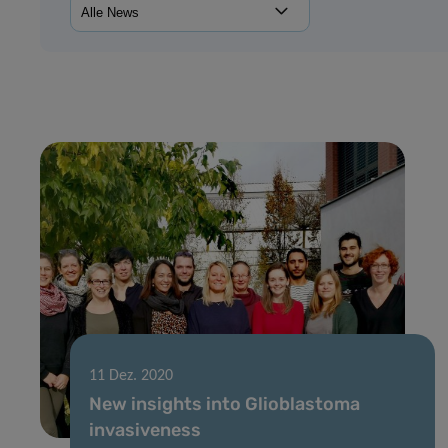
11 Dez. 2020
New insights into Glioblastoma
invasiveness