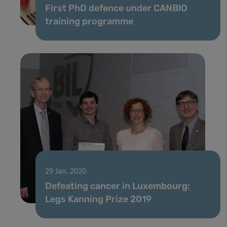
First PhD defence under CANBIO
training programme
29 Jan. 2020
Defeating cancer in Luxembourg:
Legs Kanning Prize 2019