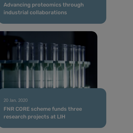
Advancing proteomics through
industrial collaborations
20 Jan. 2020
FNR CORE scheme funds three
research projects at LIH