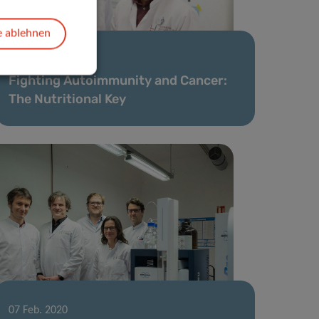
e ablehnen
06 Mai 2020
Fighting Autoimmunity and Cancer:
The Nutritional Key
07 Feb. 2020