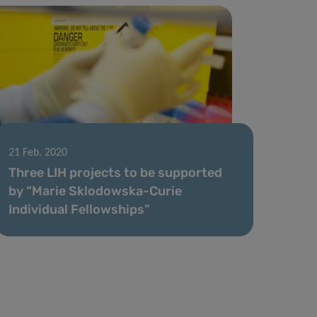
21 Feb. 2020
Three LIH projects to be supported
by “Marie Sklodowska-Curie
Individual Fellowships”