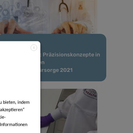
06 Okt. 2021
X
Webinar-Serie: Präzisionskonzepte in
der öffentlichen
Gesundheitsfürsorge 2021
u bieten, indem
 akzeptieren“
ie-
e Informationen