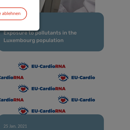
e ablehnen
28 Apr. 2021
Exposure to pollutants in the
Luxembourg population
25 Jan. 2021