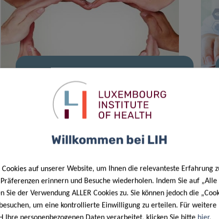
24 Nov. 2021
Projekt „YOUNG50 #Stay Healthy –
Cardiovascular Risk Prevention“ in
Luxemburg gestartet
Willkommen bei LIH
Cookies auf unserer Website, um Ihnen die relevanteste Erfahrung z
e Präferenzen erinnern und Besuche wiederholen. Indem Sie auf „Alle
en Sie der Verwendung ALLER Cookies zu. Sie können jedoch die „Cook
besuchen, um eine kontrollierte Einwilligung zu erteilen. Für weiter
H Ihre personenbezogenen Daten verarbeitet, klicken Sie bitte
hier
.