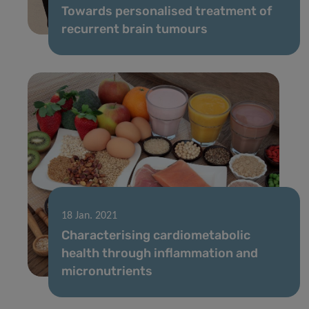
Towards personalised treatment of
recurrent brain tumours
18 Jan. 2021
Characterising cardiometabolic
health through inflammation and
micronutrients