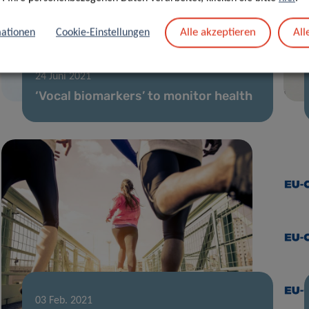
Alle akzeptieren
All
ationen
Cookie-Einstellungen
24 Juni 2021
‘Vocal biomarkers’ to monitor health
03 Feb. 2021