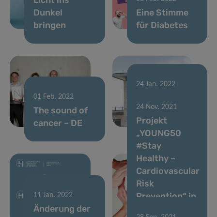
Dunkel
Eine Stimme
bringen
für Diabetes
24 Jan. 2022
Die Stimme als
01 Feb. 2022
24 Nov. 2021
The sound of
Indikator für
Projekt
cancer – DE
Krankheiten
„YOUNG50
#Stay
Healthy –
Cardiovascular
Risk
Prevention“ in
11 Jan. 2022
Änderung der
Luxemburg