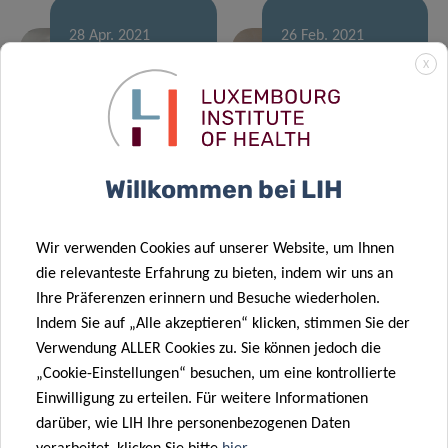
28 Apr. 2021
26 Feb. 2021
Exposure to
Towards
X
pollutants in
personalised
the
treatment of
Luxembourg
recurrent
population
brain tumours
Willkommen bei LIH
25 Jan. 2021
Can the “dark
03 Feb. 2021
Wir verwenden Cookies auf unserer Website, um Ihnen
Physical
side” of the
die relevanteste Erfahrung zu bieten, indem wir uns an
activity in
genome help
Ihre Präferenzen erinnern und Besuche wiederholen.
Luxembourg:
fight
Indem Sie auf „Alle akzeptieren“ klicken, stimmen Sie der
how active are
cardiovascular
Verwendung ALLER Cookies zu. Sie können jedoch die
we?
disease?
„Cookie-Einstellungen“ besuchen, um eine kontrollierte
18 Jan. 2021
18 Nov. 2020
Einwilligung zu erteilen. Für weitere Informationen
Characterising
Exposure to
darüber, wie LIH Ihre personenbezogenen Daten
cardiometabolic
pollutants –