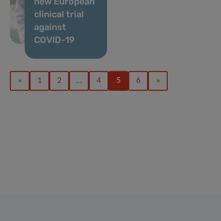
new European
clinical trial
against
COVID-19
«
1
2
…
4
5
6
»