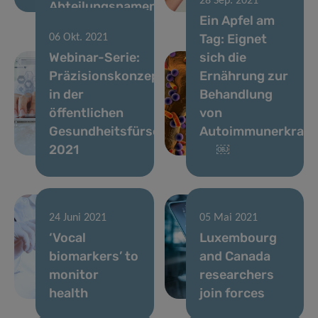
28 Sep. 2021
Abteilungsnamen
gestartet
Ein Apfel am
Tag: Eignet
06 Okt. 2021
Webinar-Serie:
sich die
Präzisionskonzepte
Ernährung zur
in der
Behandlung
öffentlichen
von
Gesundheitsfürsorge
Autoimmunerkran
2021
￼
24 Juni 2021
05 Mai 2021
‘Vocal
Luxembourg
biomarkers’ to
and Canada
monitor
researchers
health
join forces