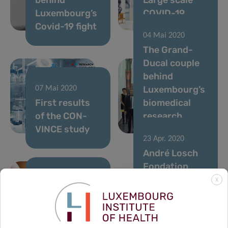
Luxembourg’s
COVID-19
Covid-19 fight
testing
04 Mai 2020
The Grand-
Ducal couple
behind
Luxembourg’s
07 Mai 2020
First results
biomedical
of the CON-
research
VINCE study
scene
23 Apr. 2020
André Losch
Fondation
supports
24 Apr. 2020
X
Predicting the
research on
severity of
COVID-19 with
COVID-19
a generous