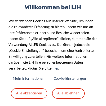
infection
donation
Willkommen bei LIH
08 Apr. 2020
Testing
21 Apr. 2020
Wir verwenden Cookies auf unserer Website, um Ihnen
Understanding
asymptomatic
die relevanteste Erfahrung zu bieten, indem wir uns an
the impact of
individuals to
Ihre Präferenzen erinnern und Besuche wiederholen.
gut
assess COVID-
Indem Sie auf „Alle akzeptieren“ klicken, stimmen Sie der
microbiome
19 spread in
Verwendung ALLER Cookies zu. Sie können jedoch die
on metabolism
Luxembourg
„Cookie-Einstellungen“ besuchen, um eine kontrollierte
Einwilligung zu erteilen. Für weitere Informationen
darüber, wie LIH Ihre personenbezogenen Daten
verarbeitet, klicken Sie bitte
hier
.
«
1
2
3
4
Mehr Informationen
Cookie-Einstellungen
Alle akzeptieren
Alle ablehnen