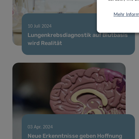
Mehr Inform
10 Juli 2024
Lungenkrebsdiagnostik auf Blutbasis
wird Realität
03 Apr. 2024
Neue Erkenntnisse geben Hoffnung