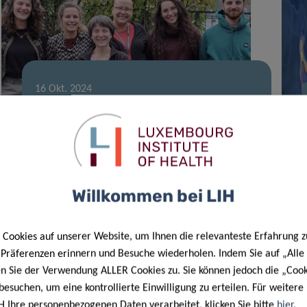
16 Okt. 2024
Neuro-Immunologie-Gruppe begrüßt
Professorin Beatrice Melin zur
strategischen Sabbatical-
Kollaboration
Willkommen bei LIH
Cookies auf unserer Website, um Ihnen die relevanteste Erfahrung z
e Präferenzen erinnern und Besuche wiederholen. Indem Sie auf „Alle
en Sie der Verwendung ALLER Cookies zu. Sie können jedoch die „Cook
besuchen, um eine kontrollierte Einwilligung zu erteilen. Für weiter
H Ihre personenbezogenen Daten verarbeitet, klicken Sie bitte
hier
.