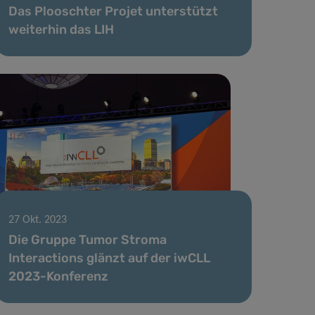
Das Plooschter Projet unterstützt
weiterhin das LIH
27 Okt. 2023
Die Gruppe Tumor Stroma
Interactions glänzt auf der iwCLL
2023-Konferenz