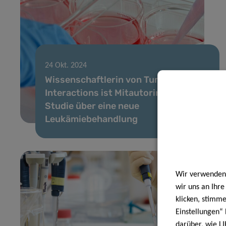
24 Okt. 2024
Wissenschaftlerin von Tumor Stroma
Interactions ist Mitautorin einer
Studie über eine neue
Leukämiebehandlung
Wir verwenden 
wir uns an Ihr
klicken, stimm
Einstellungen“ 
darüber, wie LI