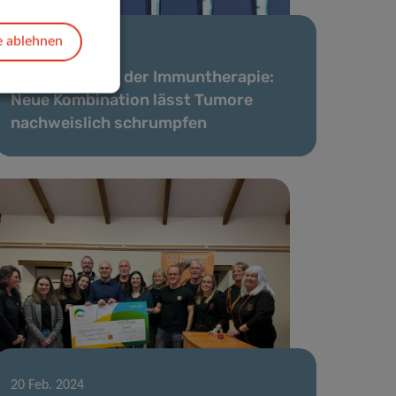
e ablehnen
16 Apr. 2024
Durchbruch in der Immuntherapie:
Neue Kombination lässt Tumore
nachweislich schrumpfen
20 Feb. 2024