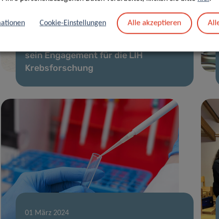
Alle akzeptieren
All
ationen
Cookie-Einstellungen
24 Mai 2024
Schëfflenger Kriibshëllef erneuert
sein Engagement für die LIH
Krebsforschung
01 März 2024