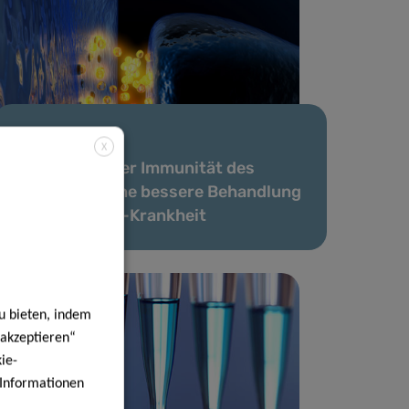
17 Juli 2024
X
Verständnis der Immunität des
Gehirns für eine bessere Behandlung
der Parkinson-Krankheit
u bieten, indem
 akzeptieren“
ie-
e Informationen