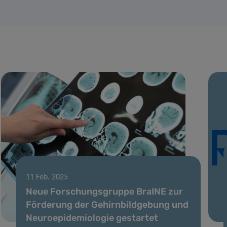
11 Feb. 2025
Neue Forschungsgruppe BraINE zur
Förderung der Gehirnbildgebung und
Neuroepidemiologie gestartet