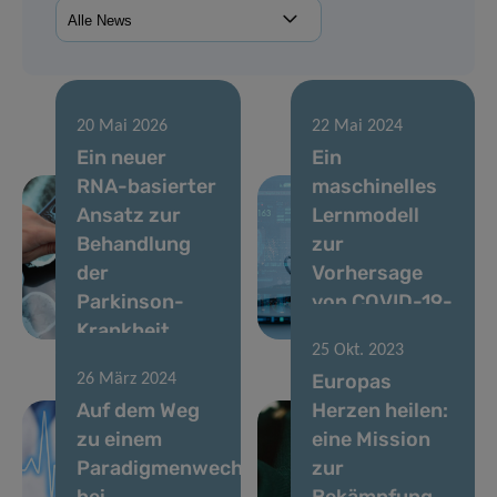
20 Mai 2026
22 Mai 2024
Ein neuer
Ein
RNA-basierter
maschinelles
Ansatz zur
Lernmodell
Behandlung
zur
der
Vorhersage
Parkinson-
von COVID-19-
Krankheit
Ergebnissen
25 Okt. 2023
Europas
26 März 2024
Auf dem Weg
Herzen heilen:
zu einem
eine Mission
Paradigmenwechsel
zur
bei
Bekämpfung