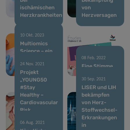
ischämischen
von
Herzkrankheiten
Herzversagen
10 Okt. 2023
Multiomics
Science – ein
Trumpf im
08 Feb. 2022
24 Nov. 2021
Kampf gegen
Eine Stimme
Projekt
Atherosklerose
für Diabetes
„YOUNG50
30 Sep. 2021
#Stay
LISER und LIH
Healthy –
bekämpfen
Cardiovascular
von Herz-
Risk
Stoffwechsel-
Prevention“ in
Erkrankungen
06 Aug. 2021
Luxemburg
in