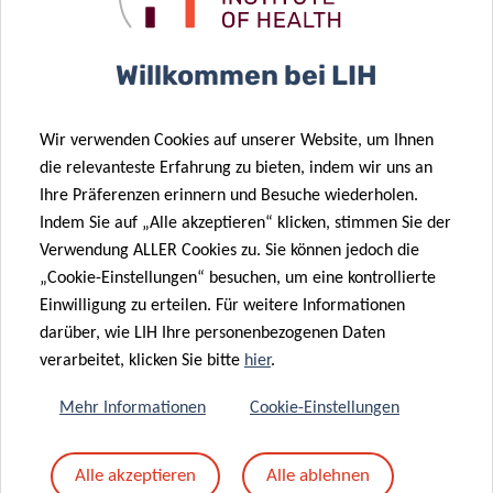
25 Jan. 2021
Can the “dark
side” of the
Willkommen bei LIH
08 Feb. 2021
Hypertension:
genome help
know what is
fight
Wir verwenden Cookies auf unserer Website, um Ihnen
behind your
cardiovascular
die relevanteste Erfahrung zu bieten, indem wir uns an
numbers
disease?
Ihre Präferenzen erinnern und Besuche wiederholen.
18 Jan. 2021
26 Okt. 2020
Indem Sie auf „Alle akzeptieren“ klicken, stimmen Sie der
Characterising
Joint research
Verwendung ALLER Cookies zu. Sie können jedoch die
cardiometabolic
project: Shoe
„Cookie-Einstellungen“ besuchen, um eine kontrollierte
health
cushioning as
Einwilligung zu erteilen. Für weitere Informationen
through
a possible risk
darüber, wie LIH Ihre personenbezogenen Daten
inflammation
factor for
verarbeitet, klicken Sie bitte
hier
.
and
running
26 Okt. 2020
micronutrients
injuries?
Mehr Informationen
Cookie-Einstellungen
EU-CardioRNA
COST Action:
10 Juli 2020
Alle akzeptieren
Alle ablehnen
LIH plays a
Cholesterol