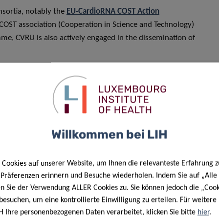
nsortia, notably the
EU-CardioRNA COST Action
COST association (Cooperation in Science and Technology)
e, CVRU is also actively engaged in the dissemination of
 CVRU team, released a practical brochure to inform about
tivities dedicated to improving the understanding of the
 the key factors that may lie behind the onset of high blood
ertension, brings forward some of the potential
sts concrete steps to prevent its onset.
Willkommen bei LIH
lic, is endorsed by the
Luxembourg Ministry of Health
and
re
.
Cookies auf unserer Website, um Ihnen die relevanteste Erfahrung z
e Präferenzen erinnern und Besuche wiederholen. Indem Sie auf „Alle
en Sie der Verwendung ALLER Cookies zu. Sie können jedoch die „Cook
besuchen, um eine kontrollierte Einwilligung zu erteilen. Für weiter
H Ihre personenbezogenen Daten verarbeitet, klicken Sie bitte
hier
.