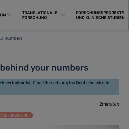
TRANSLATIONALE
FORSCHUNGSPROJEKTE
RUM
FORSCHUNG
UND KLINISCHE STUDIEN
our numbers
s behind your numbers
isch verfügbar ist. Eine Übersetzung ins Deutsche wird in
2minuten
LÄRE FORSCHUNG