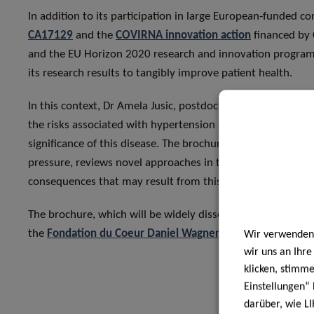
In addition to its participation in large European-funded co
CA17129
and the
COVIRNA innovation action
financed by 
and the EU Horizon 2020 research and innovation programm
its research results to tangibly improve patient health.
In this context, Dr Amela Jusic, postdoctoral fellow of the
the risks associated with hypertension and her research ac
significance of this disease. The brochure explains some of
pressure, reviews novel approaches in the diagnosis of hyp
consequences that may result from this condition and sugge
The brochure, which will be widely disseminated to the pub
the
Fondation du Coeur Daniel Wagner
, and is available
he
Wir verwenden 
wir uns an Ihr
klicken, stimm
Einstellungen“ 
darüber, wie LI