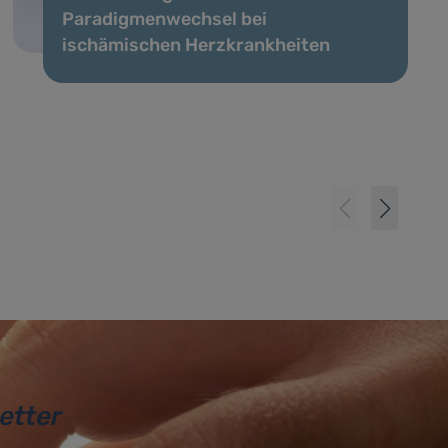
Paradigmenwechsel bei
ischämischen Herzkrankheiten
etter