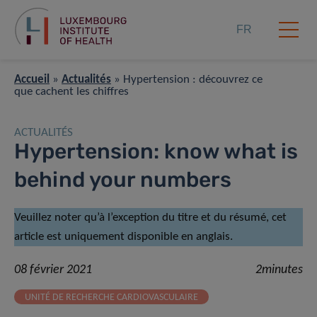
FR
Accueil
»
Actualités
»
Hypertension : découvrez ce
que cachent les chiffres
ACTUALITÉS
Hypertension: know what is
behind your numbers
Veuillez noter qu’à l’exception du titre et du résumé, cet
article est uniquement disponible en anglais.
08 février 2021
2minutes
UNITÉ DE RECHERCHE CARDIOVASCULAIRE