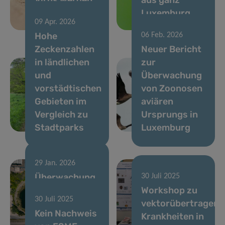
2025 weiter
Luxemburg
09 Apr. 2026
verstärkt
nachgewiesen
Hohe
06 Feb. 2026
Zeckenzahlen
Neuer Bericht
in ländlichen
zur
und
Überwachung
vorstädtischen
von Zoonosen
Gebieten im
aviären
Vergleich zu
Ursprungs in
Stadtparks
Luxemburg
29 Jan. 2026
Überwachung
30 Juli 2025
von
Workshop zu
30 Juli 2025
Grippeepidemien
vektorübertragene
Kein Nachweis
in Luxemburg
Krankheiten in