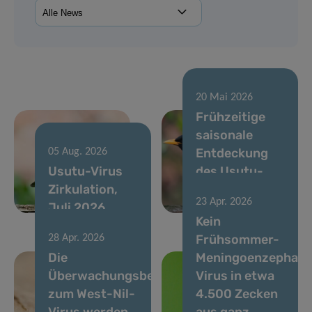
20 Mai 2026
Frühzeitige
saisonale
Entdeckung
05 Aug. 2026
Usutu-Virus
des Usutu-
Zirkulation,
Virus im April
23 Apr. 2026
Juli 2026
2026
Kein
Frühsommer-
28 Apr. 2026
Die
Meningoenzephalit
Überwachungsbemühungen
Virus in etwa
zum West-Nil-
4.500 Zecken
Virus werden
aus ganz