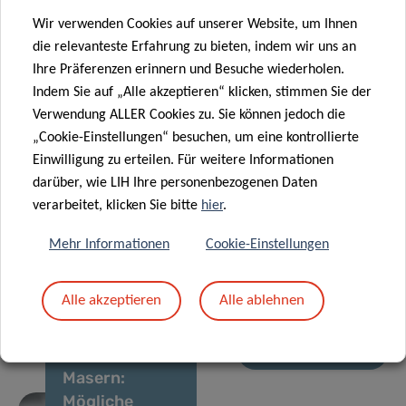
Überwachung
19
Wir verwenden Cookies auf unserer Website, um Ihnen
von
die relevanteste Erfahrung zu bieten, indem wir uns an
prioritären
23 Jan. 2023
Ihre Präferenzen erinnern und Besuche wiederholen.
Krankheitserregern
Das Team der
Indem Sie auf „Alle akzeptieren“ klicken, stimmen Sie der
auf
Klinischen und
Verwendung ALLER Cookies zu. Sie können jedoch die
europäischer
Angewandten
„Cookie-Einstellungen“ besuchen, um eine kontrollierte
Ebene
Virologie auf
Einwilligung zu erteilen. Für weitere Informationen
den
darüber, wie LIH Ihre personenbezogenen Daten
14 Dez. 2022
Forschertagen
verarbeitet, klicken Sie bitte
hier
.
Weltgesundheitsor
ernennt
Mehr Informationen
Cookie-Einstellungen
luxemburgisches
Labor zum
Alle akzeptieren
Alle ablehnen
offiziellen
Kollaborationszen
08 Feb. 2022
Masern:
Mögliche