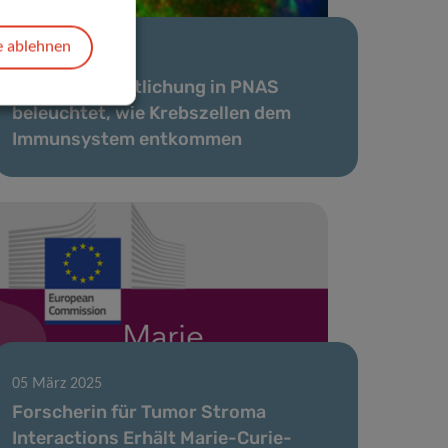
e ablehnen
14 Aug. 2025
Neue Veröffentlichung in PNAS
beleuchtet, wie Krebszellen dem
Immunsystem entkommen
05 März 2025
Forscherin für Tumor Stroma
Interactions Erhält Marie-Curie-