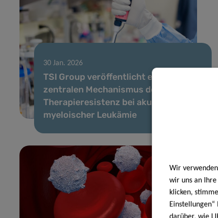
30 Jan. 2026
TSI Group veröffentlicht einen
zentralen Mechanismus der
Therapieresistenz bei akuter
myeloischer Leukämie
Wir verwenden 
wir uns an Ihr
klicken, stimm
Einstellungen“ 
darüber, wie LI