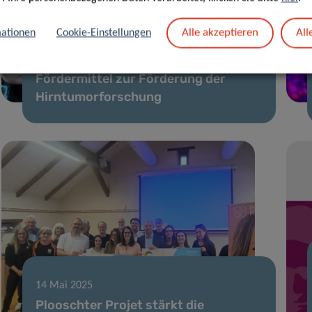
04 Sep. 2025
Alle akzeptieren
All
ationen
Cookie-Einstellungen
Luxembourg Institute of Health
erhält renommiertes EU-
Fördermittel zur Förderung der
Hirntumorforschung
14 Mai 2025
Plooschter Projet stärkt die