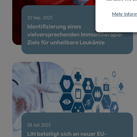
Mehr Inform
10 Sep. 2025
Identifizierung eines
vielversprechenden Immuntherapie-
Ziels für unheilbare Leukämie
08 Juli 2025
LIH beteiligt sich an neuer EU-