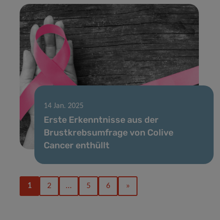
14 Jan. 2025
Erste Erkenntnisse aus der
Brustkrebsumfrage von Colive
Cancer enthüllt
1
2
…
5
6
»