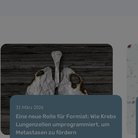
31 März 2026
Eine neue Rolle für Formiat: Wie Krebs
Lungenzellen umprogrammiert, um
Metastasen zu fördern