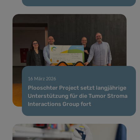
16 März 2026
Plooschter Project setzt langjährige
Unterstützung für die Tumor Stroma
Interactions Group fort