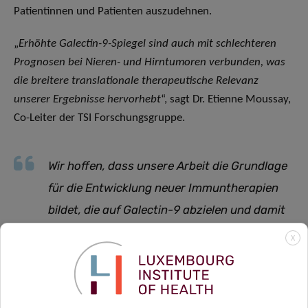
Patientinnen und Patienten auszudehnen.
„
Erhöhte Galectin-9-Spiegel sind auch mit schlechteren
Prognosen bei Nieren- und Hirntumoren verbunden, was
die breitere translationale therapeutische Relevanz
unserer Ergebnisse hervorhebt
“, sagt Dr. Etienne Moussay,
Co-Leiter der TSI Forschungsgruppe.
Wir hoffen, dass unsere Arbeit die Grundlage
für die Entwicklung neuer Immuntherapien
bildet, die auf Galectin-9 abzielen und damit
auch Patientinnen und Patienten
X
zugutekommen, für die bereits bestehende
Immuntherapien nicht wirksam sind
,