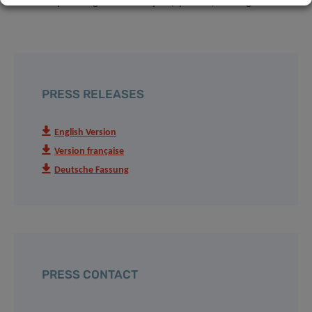
Biomèdiques August Pi i Sunyer (Spanien) durchgeführt.
PRESS RELEASES
English Version
Version française
Deutsche Fassung
PRESS CONTACT