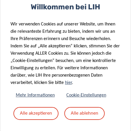
schließt Dr. Jérôme Paggetti, Co-Leiter des
Willkommen bei LIH
TSI und stellvertretender Leiter des DoCR.
Wir verwenden Cookies auf unserer Website, um Ihnen
Finanzierung und Kooperationen
die relevanteste Erfahrung zu bieten, indem wir uns an
Ihre Präferenzen erinnern und Besuche wiederholen.
Diese Studie wurde durch zahlreiche internationale und
Indem Sie auf „Alle akzeptieren“ klicken, stimmen Sie der
nationale Förderungen unterstützt, darunter Förderungen
Verwendung ALLER Cookies zu. Sie können jedoch die
von FNRS-Télévie, dem Luxembourg National Research
„Cookie-Einstellungen“ besuchen, um eine kontrollierte
Einwilligung zu erteilen. Für weitere Informationen
Fund (FNR), der Fondation Cancer und dem Plooschter
darüber, wie LIH Ihre personenbezogenen Daten
Projet. Sie wurde in Zusammenarbeit mit dem
Deutsche
verarbeitet, klicken Sie bitte
hier
.
Krebsforschungszentrum
(DKFZ) (Deutschland), der
Universität Heidelberg (Deutschland), dem
Mehr Informationen
Cookie-Einstellungen
Universitätskrankenhaus Heidelberg (Deutschland), dem
European Molecular Biology Laboratory (EMBL)
Alle akzeptieren
Alle ablehnen
(Deutschland), RareCyte (USA), der Universität Würzburg
(Deutschland) und dem Institut d’Investigacions