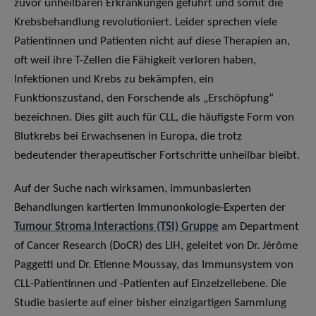
zuvor unheilbaren Erkrankungen geführt und somit die
Krebsbehandlung revolutioniert. Leider sprechen viele
Patientinnen und Patienten nicht auf diese Therapien an,
oft weil ihre T-Zellen die Fähigkeit verloren haben,
Infektionen und Krebs zu bekämpfen, ein
Funktionszustand, den Forschende als „Erschöpfung“
bezeichnen. Dies gilt auch für CLL, die häufigste Form von
Blutkrebs bei Erwachsenen in Europa, die trotz
bedeutender therapeutischer Fortschritte unheilbar bleibt.
Auf der Suche nach wirksamen, immunbasierten
Behandlungen kartierten Immunonkologie-Experten der
Tumour Stroma Interactions (TSI) Gruppe
am Department
of Cancer Research (DoCR) des LIH, geleitet von Dr. Jérôme
Paggetti und Dr. Etienne Moussay, das Immunsystem von
CLL-Patientinnen und -Patienten auf Einzelzellebene. Die
Studie basierte auf einer bisher einzigartigen Sammlung