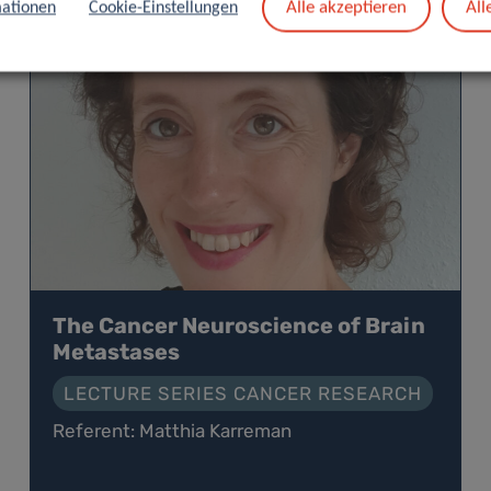
Alle akzeptieren
All
ationen
Cookie-Einstellungen
The Cancer Neuroscience of Brain
Metastases
LECTURE SERIES CANCER RESEARCH
Referent: Matthia Karreman