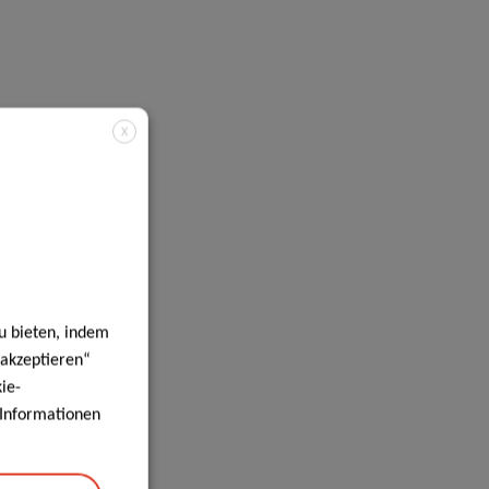
X
u bieten, indem
 akzeptieren“
ie-
e Informationen