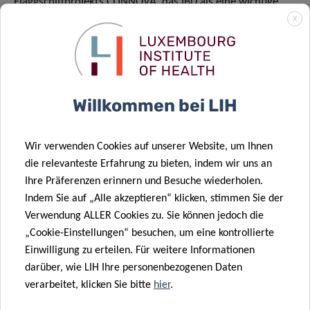
Flaggschiffprojekts CLINNOVA, das IBD als eine wichtige
Krankheit einbezieht. Da IBD weiterhin globale
X
Herausforderung darstellen, bietet unsere Forschung
wertvolle Einblicke, um das Verständnis und die
Behandlung dieser komplexen Krankheiten
voranzutreiben.“
Willkommen bei LIH
Die Studie mit dem Titel „Opposing diet, microbiome and
metabolite mechanisms regulate inflammatory bowel
Wir verwenden Cookies auf unserer Website, um Ihnen
die relevanteste Erfahrung zu bieten, indem wir uns an
disease in a genetically susceptible host“ wurde als
Ihre Präferenzen erinnern und Besuche wiederholen.
Forschungsartikel in der Zeitschrift Cell Host & Microbe
Indem Sie auf „Alle akzeptieren“ klicken, stimmen Sie der
veröffentlicht. [doi.org/10.1016/j.chom.2024.03.001]
Verwendung ALLER Cookies zu. Sie können jedoch die
„Cookie-Einstellungen“ besuchen, um eine kontrollierte
Finanzierung und Zusammenarbeit
Einwilligung zu erteilen. Für weitere Informationen
Eine ehemalige Postdoc-Forscherin aus dem Team von
darüber, wie LIH Ihre personenbezogenen Daten
verarbeitet, klicken Sie bitte
hier
.
Professor Desai, Dr. Marie Boudaud, sowie weitere
Teammitglieder, Dr. Mathis Wolter, Dr. Erica Grant,