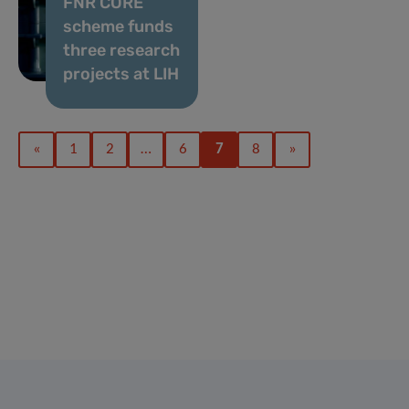
FNR CORE
scheme funds
three research
projects at LIH
«
1
2
…
6
7
8
»