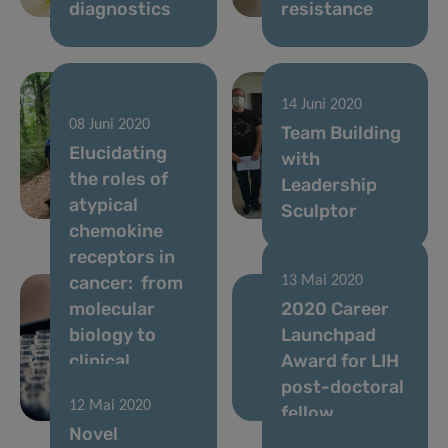
diagnostics
resistance
14 Juni 2020
14 Juni 2020
08 Juni 2020
Lab Hike
Team Building
Elucidating
though the
with
the roles of
Luxembourgish
Leadership
atypical
Switzerland
Sculptor
chemokine
receptors in
cancer: from
13 Mai 2020
molecular
2020 Career
biology to
Launchpad
clinical
Award for LIH
relevance and
post-doctoral
12 Mai 2020
therapy
fellow
Novel