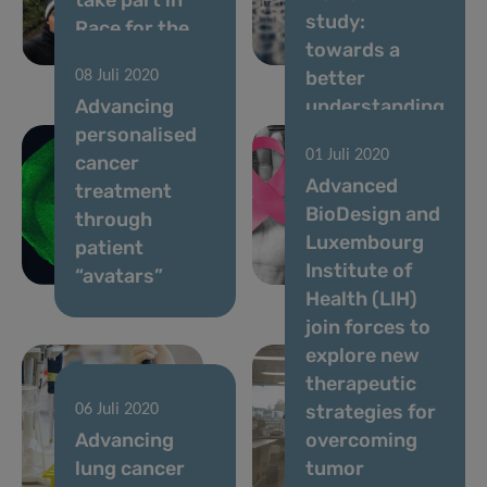
study:
Race for the
Programme
towards a
Cure
Fellowship
better
08 Juli 2020
Advancing
understanding
personalised
of the
01 Juli 2020
cancer
molecular
Advanced
treatment
changes
BioDesign and
through
driving
Luxembourg
patient
metastatic
Institute of
“avatars”
breast cancer
Health (LIH)
join forces to
explore new
therapeutic
strategies for
06 Juli 2020
Advancing
overcoming
lung cancer
tumor