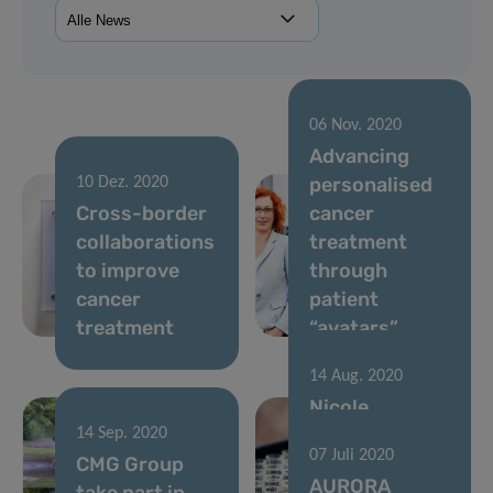
06 Nov. 2020
Advancing
personalised
10 Dez. 2020
Cross-border
cancer
collaborations
treatment
to improve
through
cancer
patient
treatment
“avatars”
14 Aug. 2020
Nicole
awarded DFG
14 Sep. 2020
07 Juli 2020
CMG Group
Walter
AURORA
take part in
Benjamin