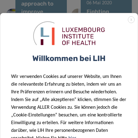
approach to
06 Mai 2020
improve
Fighting
cancer
Autoimmunity
X
immunotherapy
and Cancer:
by turning
The
“cold”
Nutritional
tumours “hot”
Key
Willkommen bei LIH
04 Mai 2020
The Grand
28 Apr. 2020
Wir verwenden Cookies auf unserer Website, um Ihnen
Ducal couple
First PhD
die relevanteste Erfahrung zu bieten, indem wir uns an
visits the
defence under
Ihre Präferenzen erinnern und Besuche wiederholen.
Luxembourg
CANBIO
Indem Sie auf „Alle akzeptieren“ klicken, stimmen Sie der
Institute of
training
Verwendung ALLER Cookies zu. Sie können jedoch die
27 Feb. 2020
Health
programme
„Cookie-Einstellungen“ besuchen, um eine kontrollierte
Supporting
Einwilligung zu erteilen. Für weitere Informationen
translational
darüber, wie LIH Ihre personenbezogenen Daten
medicine
07 Feb. 2020