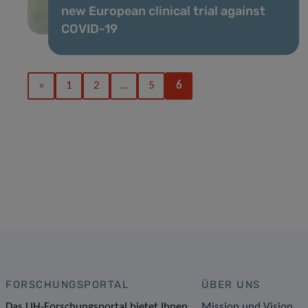
new European clinical trial against
COVID-19
«
1
2
…
5
6
FORSCHUNGSPORTAL
ÜBER UNS
Das LIH-Forschungsportal bietet Ihnen
Mission und Vision