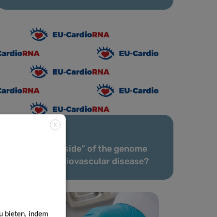
X
25 Jan. 2021
Can the “dark side” of the genome
help fight cardiovascular disease?
u bieten, indem