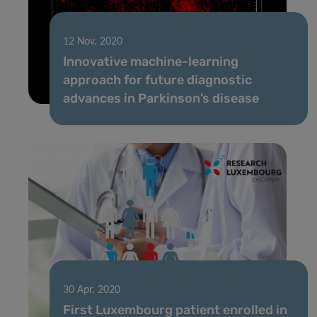
12 Nov. 2020
Innovative machine-learning
approach for future diagnostic
advances in Parkinson’s disease
30 Apr. 2020
First Luxembourg patient enrolled in