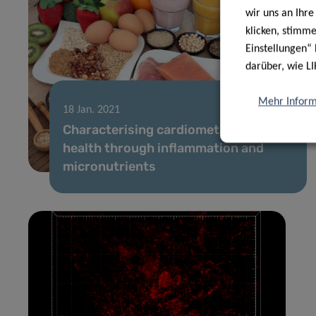
wir uns an Ihr
klicken, stimm
Einstellungen“ 
darüber, wie LI
Mehr Inform
18 Jan. 2021
Characterising cardiometabolic
health through inflammation and
micronutrients