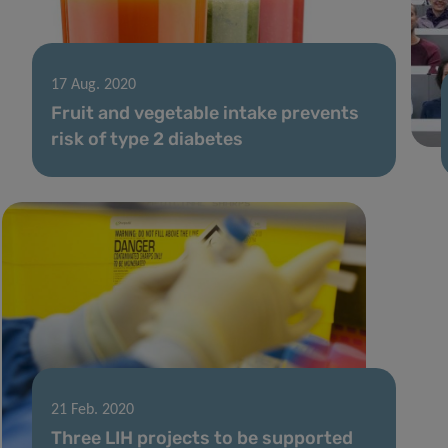
17 Aug. 2020
Fruit and vegetable intake prevents
risk of type 2 diabetes
21 Feb. 2020
Three LIH projects to be supported