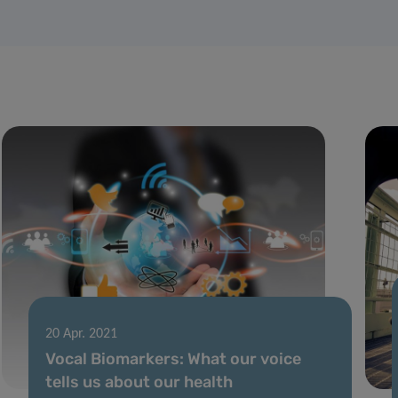
20 Apr. 2021
Vocal Biomarkers: What our voice
tells us about our health