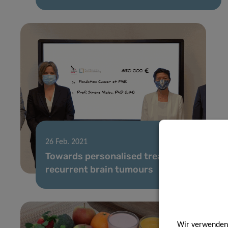
26 Feb. 2021
Towards personalised treatment of
recurrent brain tumours
Wir verwenden 