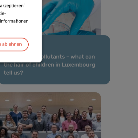
 akzeptieren“
ie-
e Informationen
e ablehnen
18 Nov. 2020
Exposure to pollutants – what can
the hair of children in Luxembourg
tell us?