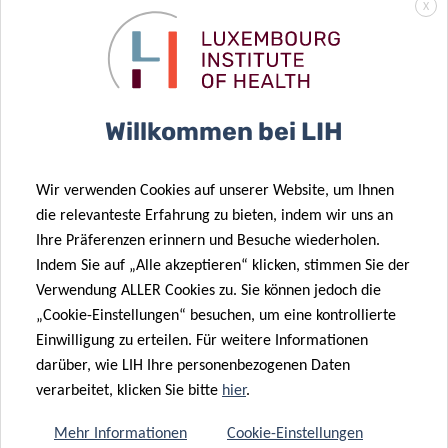
kicks off
collaborations
X
20 Jan. 2020
Leukaemia
research
29 Jan. 2020
Defeating
supported by
Willkommen bei LIH
cancer in
a donation
Luxembourg:
from
Legs Kanning
Plooschter
Wir verwenden Cookies auf unserer Website, um Ihnen
Prize 2019
Projet
die relevanteste Erfahrung zu bieten, indem wir uns an
Ihre Präferenzen erinnern und Besuche wiederholen.
Indem Sie auf „Alle akzeptieren“ klicken, stimmen Sie der
Verwendung ALLER Cookies zu. Sie können jedoch die
20 Jan. 2020
„Cookie-Einstellungen“ besuchen, um eine kontrollierte
FNR CORE
06 Jan. 2020
Einwilligung zu erteilen. Für weitere Informationen
scheme funds
Understanding
darüber, wie LIH Ihre personenbezogenen Daten
three research
how diffuse
verarbeitet, klicken Sie bitte
hier
.
projects at LIH
gliomas evolve
Mehr Informationen
Cookie-Einstellungen