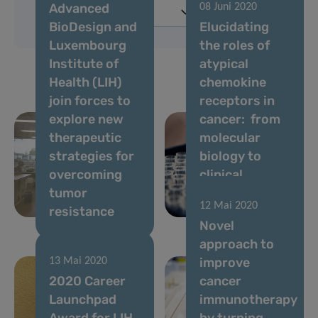
Advanced
08 Juni 2020
BioDesign and
Elucidating
Luxembourg
the roles of
Institute of
atypical
Health (LIH)
chemokine
join forces to
receptors in
explore new
cancer: from
therapeutic
molecular
strategies for
biology to
overcoming
clinical
tumor
relevance and
12 Mai 2020
resistance
therapy
Novel
approach to
improve
13 Mai 2020
2020 Career
cancer
Launchpad
immunotherapy
Award for LIH
by turning