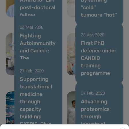
post-doctoral
“cold”
fellow
tumours “hot”
06 Mai 2020
Fighting
28 Apr. 2020
Autoimmunity
First PhD
and Cancer:
defence under
The
CANBIO
Nutritional
training
27 Feb. 2020
Key
programme
Supporting
translational
medicine
07 Feb. 2020
through
Advancing
capacity
proteomics
building:
through
EATRIS-Plus
industrial