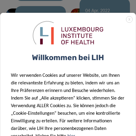
04 Apr. 2022
B or not to B:
07 Juni 2022
X
Wirksam
Einblicke in die
gegen ein
Regulierung
überschießendes
der antiviralen
Immunsystem
Immunität
Willkommen bei LIH
08 Feb. 2022
Masern:
21 Feb. 2022
Neuer
Mögliche
Wir verwenden Cookies auf unserer Website, um Ihnen
Förderpreis
Folgen einer
die relevanteste Erfahrung zu bieten, indem wir uns an
stärkt die
unterbrochenen
Ihre Präferenzen erinnern und Besuche wiederholen.
translationale
Immunisierung
Indem Sie auf „Alle akzeptieren“ klicken, stimmen Sie der
Forschung
der
Verwendung ALLER Cookies zu. Sie können jedoch die
31 Jan. 2022
des LIH
Bevölkerung
„Cookie-Einstellungen“ besuchen, um eine kontrollierte
Führendes
Einwilligung zu erteilen. Für weitere Informationen
europäisches
17 Jan. 2022
darüber, wie LIH Ihre personenbezogenen Daten
Nachrichten-
Ewig jung: