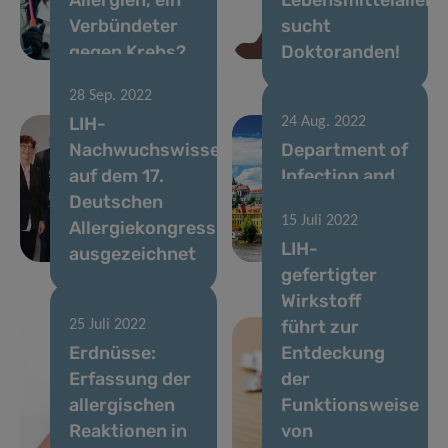
Verbündeter
sucht
gegen Krebs?
Doktoranden!
28 Sep. 2022
LIH-
24 Aug. 2022
Nachwuchswissenschaftlerin
Department of
auf dem 17.
Infection and
Deutschen
Immunity
15 Juli 2022
Allergiekongress
triumphs at
LIH-
ausgezeichnet
EAACI
gefertigter
Wirkstoff
führt zur
25 Juli 2022
Erdnüsse:
Entdeckung
Erfassung der
der
allergischen
Funktionsweise
Reaktionen in
von