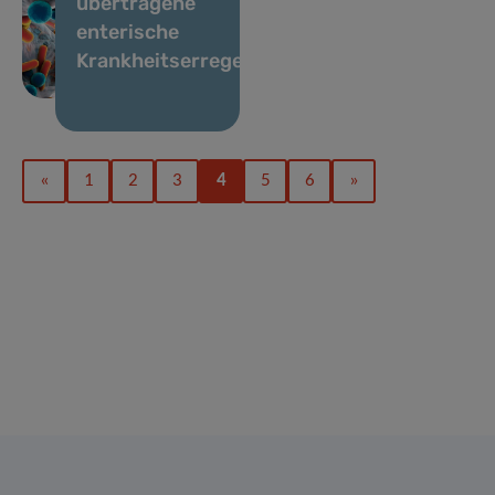
übertragene
enterische
Krankheitserreger
«
1
2
3
4
5
6
»