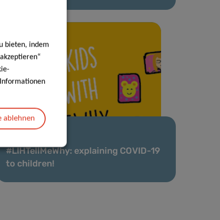
u bieten, indem
 akzeptieren“
ie-
e Informationen
e ablehnen
30 März 2020
#LIHTellMeWhy: explaining COVID-19
to children!