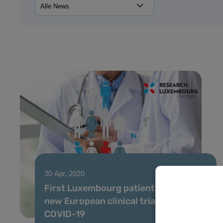
30 Apr. 2020
First Luxembourg patient enrolled in
new European clinical trial against
COVID-19