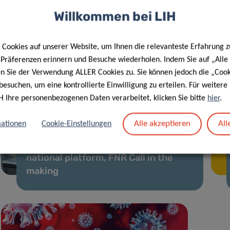
Willkommen bei LIH
Cookies auf unserer Website, um Ihnen die relevanteste Erfahrung z
e Präferenzen erinnern und Besuche wiederholen. Indem Sie auf „Alle
en Sie der Verwendung ALLER Cookies zu. Sie können jedoch die „Cook
besuchen, um eine kontrollierte Einwilligung zu erteilen. Für weiter
H Ihre personenbezogenen Daten verarbeitet, klicken Sie bitte
hier
.
Alle akzeptieren
All
ationen
Cookie-Einstellungen
01 Apr. 2020
COVID-19 taskforce: Launch of
national platform, FNR Call in the
making