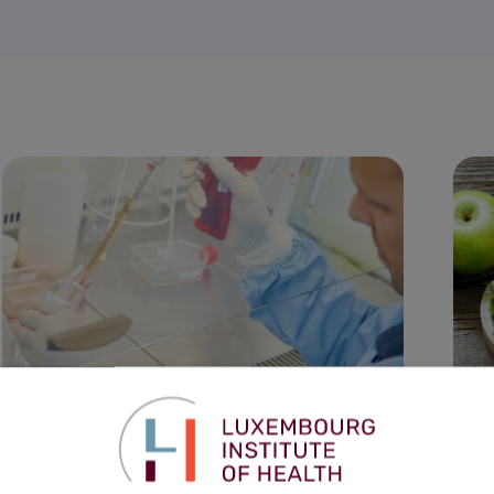
28 Apr. 2020
A deconfinement strategy framed by
health and research measures