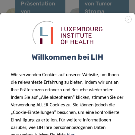
Präsentation
von Tumor
von
Stroma
Metabolomics-
Interactions
X
Analysen: Was
ist Mitautorin
verbirgt sich
einer Studie
17 Juli 2024
hinter einer
über eine neue
Verständnis
Zahl?
Leukämiebehandlu
Willkommen bei LIH
der Immunität
21 Okt. 2024
FNR-Preise
des Gehirns
2024: LIH-
für eine
Wir verwenden Cookies auf unserer Website, um Ihnen
Mentoren
bessere
die relevanteste Erfahrung zu bieten, indem wir uns an
leiten die
Behandlung
Ihre Präferenzen erinnern und Besuche wiederholen.
wissenschaftlichen
der
Indem Sie auf „Alle akzeptieren“ klicken, stimmen Sie der
Innovatoren
Parkinson-
Verwendung ALLER Cookies zu. Sie können jedoch die
von morgen an
Krankheit
„Cookie-Einstellungen“ besuchen, um eine kontrollierte
Einwilligung zu erteilen. Für weitere Informationen
24 Mai 2024
darüber, wie LIH Ihre personenbezogenen Daten
Schëfflenger