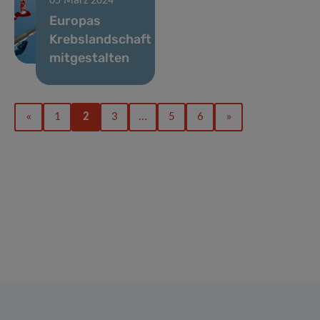
05 März 2024
Europas
Krebslandschaft
mitgestalten
«
1
2
3
…
5
6
»