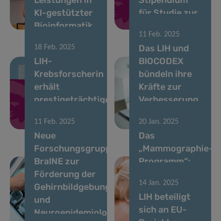
KI-gestützter
für Studie zur
Bioinformatik
Krebsimmuntherap
11 Feb. 2025
Das LIH und
18 Feb. 2025
LIH-
BIOCODEX
Krebsforscherin
bündeln ihre
erhält
Kräfte zur
prestigeträchtiges
Verbesserung
Marie-Curie-
der
11 Feb. 2025
20 Jan. 2025
Stipendium
Krebsbehandlung
Neue
Das
Forschungsgruppe
„Mammographie-
BraINE zur
Programm“:
Förderung der
ein wichtiges
14 Jan. 2025
Gehirnbildgebung
Instrument für
LIH beteiligt
und
Früherkennung
sich an EU-
Neuroepidemiologie
und bessere