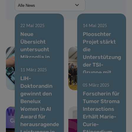
22 Mai 2025
14 Mai 2025
Neue
Plooschter
Übersicht
Projet stärkt
untersucht
die
Mikroglia in
Unterstützung
der Frühphase
der TSI-
11 März 2025
der
Gruppe mit
LIH-
Parkinson-
erneuter
Doktorandin
05 März 2025
Krankheit
Spende
gewinnt den
Forscherin für
Benelux
Tumor Stroma
Women in AI
Interactions
Award für
Erhält Marie-
herausragende
Curie-
Leistungen in
Stipendium