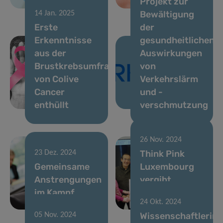
Projekt zur
gestartet
Prognose
Bewältigung
14 Jan. 2025
Erste
der
Erkenntnisse
gesundheitlichen
aus der
Auswirkungen
Brustkrebsumfrage
von
von Colive
Verkehrslärm
Cancer
und -
enthüllt
verschmutzung
26 Nov. 2024
Think Pink
23 Dez. 2024
Gemeinsame
Luxembourg
Anstrengungen
vergibt
im Kampf
Zuschuss für
24 Okt. 2024
gegen Krebs
Krebsforschung
Wissenschaftlerin
05 Nov. 2024