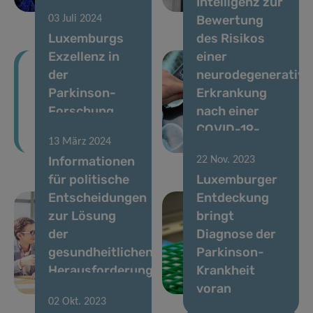
Intelligenz zur
Kranke
Pandemien
Bewertung
03 Juli 2024
Luxemburgs
des Risikos
Exzellenz in
einer
der
neurodegenerative
Parkinson-
Erkrankung
Forschung
nach einer
wird weltweit
COVID-19-
13 März 2024
bekannt
Infektion
Informationen
22 Nov. 2023
für politische
Luxemburger
Entscheidungen
Entdeckung
zur Lösung
bringt
der
Diagnose der
gesundheitlichen
Parkinson-
Herausforderungen
Krankheit
von morgen
voran
02 Okt. 2023