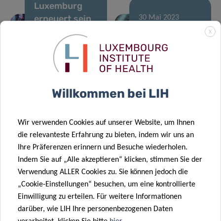
Luxemburg
erneuert sein
30 Mai 2023
Engagement
Ein neuartiger
X
für den Kampf
Blutserumtest
16 März 2023
gegen
zur Diagnose
Shifts in
25 Okt. 2022
neurogenerative
neurodegenerative
human gut
Der Nationale
Krankheiten
Erkrankungen
microbiome
Willkommen bei LIH
Forschungsfonds
due to COVID-
Luxemburgs
19
zeichnet Rejko
Wir verwenden Cookies auf unserer Website, um Ihnen
Krüger von der
die relevanteste Erfahrung zu bieten, indem wir uns an
Abteilung für
Ihre Präferenzen erinnern und Besuche wiederholen.
Transversale
Indem Sie auf „Alle akzeptieren“ klicken, stimmen Sie der
Translationale
Verwendung ALLER Cookies zu. Sie können jedoch die
Medizin aus.
„Cookie-Einstellungen“ besuchen, um eine kontrollierte
27 Sep. 2022
Einwilligung zu erteilen. Für weitere Informationen
Neue Umfrage
07 Sep. 2022
darüber, wie LIH Ihre personenbezogenen Daten
zur Ermittlung
LIH