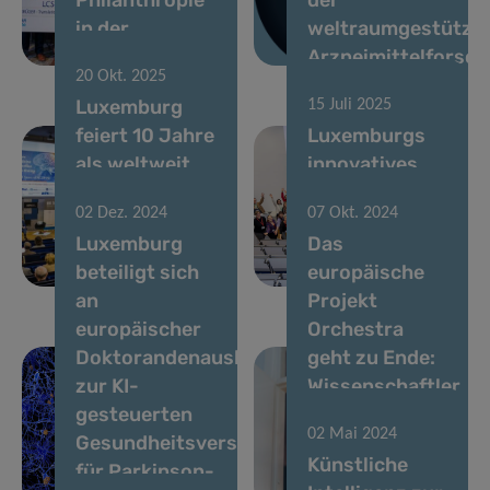
in der
weltraumgestützt
Hirnforschung
Arzneimittelforsc
20 Okt. 2025
Luxemburg
15 Juli 2025
feiert 10 Jahre
Luxemburgs
als weltweit
innovatives
anerkanntes
ParkinsonNet
02 Dez. 2024
07 Okt. 2024
Zentrum für
startet Aufruf
Luxemburg
Das
Parkinson-
für neue
beteiligt sich
europäische
Forschung
Mitglieder
an
Projekt
europäischer
Orchestra
Doktorandenausbildung
geht zu Ende:
zur KI-
Wissenschaftler
gesteuerten
übernehmen
02 Mai 2024
Gesundheitsversorgung
die Bühne im
Künstliche
für Parkinson-
Kampf gegen