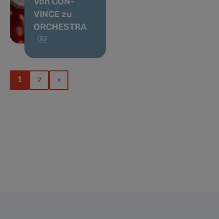
Von CON-
VINCE zu
ORCHESTRA
￼
1
2
»