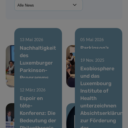
13 Mai 2026
05 Mai 2026
Nachhaltigkeit
Parkinson’s
des
World Café:
19 Nov. 2025
Luxemburger
Ein Jahrzehnt
Exobiosphere
Parkinson-
des
und das
Programms
Fortschritts in
Luxembourg
gesichert
Luxemburg
Institute of
12 März 2026
Espoir en
Health
tête-
unterzeichnen
Konferenz: Die
Absichtserklärung
Bedeutung der
zur Förderung
Philanthropie
der