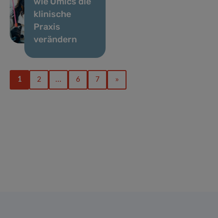
wie Omics die
klinische
Praxis
verändern
1
2
…
6
7
»