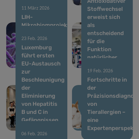
Antioxidativer
passiert
Darmgesundheit
Stoffwechsel
11 März 2026
LIH-
erweist sich
Mikrobiomprojekt
als
mit
entscheidend
23 Feb. 2026
Unterstützung
für die
Luxemburg
durch MSCA
Funktion
führt ersten
Postdoctoral
natürlicher
EU-Austausch
Fellowship
Killerzellen
zur
19 Feb. 2026
Beschleunigung
Fortschritte in
der
der
Eliminierung
Präzisionsdiagnost
von Hepatitis
von
B und C in
Tierallergien –
Gefängnissen
eine
an
Expertenperspekti
06 Feb. 2026