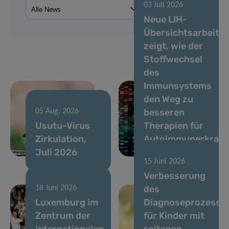
03 Juli 2026
Neue LIH-
Übersichtsarbeit
zeigt, wie der
Stoffwechsel
des
Immunsystems
den Weg zu
besseren
05 Aug. 2026
Usutu-Virus
Therapien für
Zirkulation,
Autoimmunerkran
Juli 2026
ebnen könnte
15 Juni 2026
Verbesserung
des
18 Juni 2026
Luxemburg im
Diagnoseprozesse
Zentrum der
für Kinder mit
internationalen
seltenen