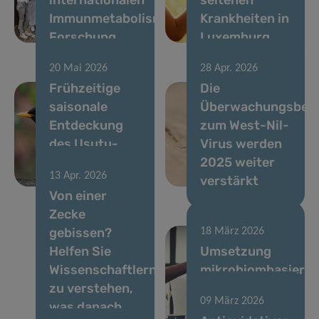
Immunmetabolismus-
Krankheiten in
Forschung
Luxemburg
20 Mai 2026
28 Apr. 2026
Frühzeitige
Die
saisonale
Überwachungsbem
Entdeckung
zum West-Nil-
des Usutu-
Virus werden
Virus im April
2025 weiter
13 Apr. 2026
2026
verstärkt
Von einer
Zecke
gebissen?
18 März 2026
Helfen Sie
Umsetzung
Wissenschaftlern
mikrobiombasierte
zu verstehen,
Lösungen für
09 März 2026
was danach
die