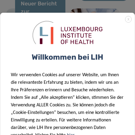
Neuer Bericht
zur
Überwachung
X
von Zoonosen
02 Feb. 2026
aviären
Ergebnisse
10 Dez. 2025
Ursprungs in
des FNR CORE
LuxAI,
Luxemburg
Call 2025
Luxembourg
Willkommen bei LIH
14 Jan. 2026
Institute of
Neue DII-
Health und
Übersichtsarbeit
29 Jan. 2026
Wir verwenden Cookies auf unserer Website, um Ihnen
University of
Überwachung
beleuchtet die
die relevanteste Erfahrung zu bieten, indem wir uns an
Birmingham
von
immunologische
Ihre Präferenzen erinnern und Besuche wiederholen.
starten die
Grippeepidemien
Abfolge, die
Indem Sie auf „Alle akzeptieren“ klicken, stimmen Sie der
erste groß
in Luxemburg
Nahrungsmittelalle
Verwendung ALLER Cookies zu. Sie können jedoch die
angelegte
im Abwasser
zugrunde liegt
„Cookie-Einstellungen“ besuchen, um eine kontrollierte
Studie zur
Einwilligung zu erteilen. Für weitere Informationen
robotergestützten
darüber, wie LIH Ihre personenbezogenen Daten
frühkindlichen