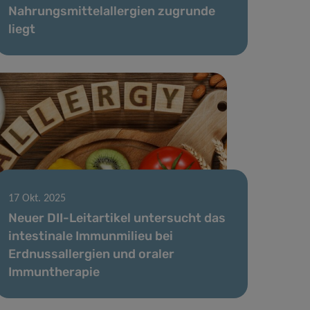
Nahrungsmittelallergien zugrunde
liegt
17 Okt. 2025
Neuer DII-Leitartikel untersucht das
intestinale Immunmilieu bei
Erdnussallergien und oraler
Immuntherapie