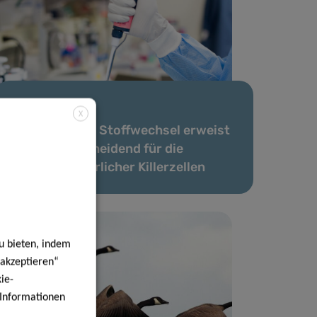
09 März 2026
X
Antioxidativer Stoffwechsel erweist
sich als entscheidend für die
Funktion natürlicher Killerzellen
u bieten, indem
 akzeptieren“
ie-
e Informationen