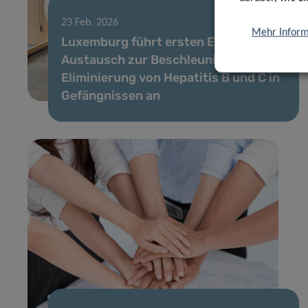
23 Feb. 2026
Mehr Inform
Luxemburg führt ersten EU-
Austausch zur Beschleunigung der
Eliminierung von Hepatitis B und C in
Gefängnissen an