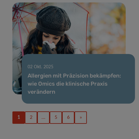
02 Okt. 2025
Allergien mit Präzision bekämpfen:
wie Omics die klinische Praxis
verändern
1
2
…
5
6
»