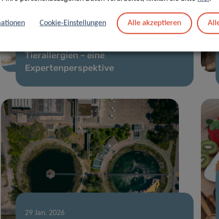
19 Feb. 2026
Alle akzeptieren
All
ationen
Cookie-Einstellungen
Fortschritte in der
Präzisionsdiagnostik von
Tierallergien – eine
Expertenperspektive
29 Jan. 2026