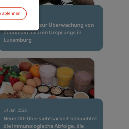
e ablehnen
06 Feb. 2026
Neuer Bericht zur Überwachung von
Zoonosen aviären Ursprungs in
Luxemburg
14 Jan. 2026
Neue DII-Übersichtsarbeit beleuchtet
die immunologische Abfolge, die