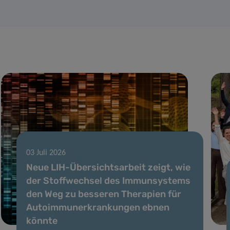
03 Juli 2026
Neue LIH-Übersichtsarbeit zeigt, wie
der Stoffwechsel des Immunsystems
den Weg zu besseren Therapien für
Autoimmunerkrankungen ebnen
könnte