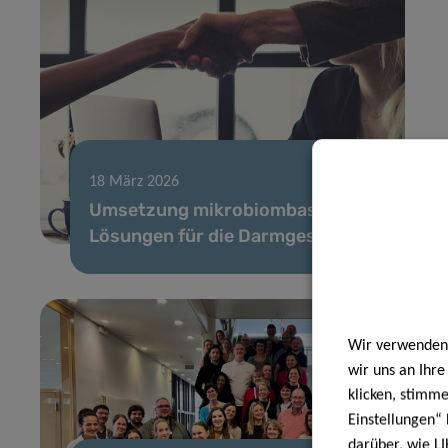
18 März 2026
Umsetzung mikrobiombasierter
Lösungen für die Darmgesundheit
Wir verwenden 
wir uns an Ihr
klicken, stimm
Einstellungen“ 
darüber, wie LI