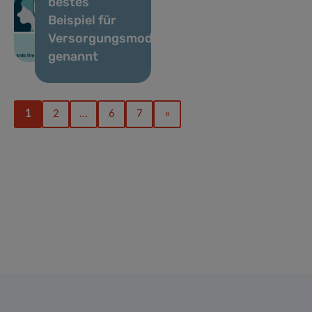
bestes
Beispiel für
Versorgungsmodelle
genannt
1
2
…
6
7
»