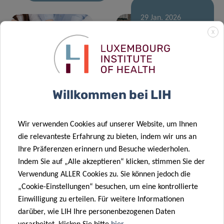
29 Jan. 2026
Überwachung
X
von
02 Feb. 2026
Ergebnisse
Grippeepidemien
des FNR CORE
in Luxemburg
Call 2025
im Abwasser
Willkommen bei LIH
14 Jan. 2026
Neue DII-
Übersichtsarbeit
Wir verwenden Cookies auf unserer Website, um Ihnen
beleuchtet die
08 Jan. 2026
die relevanteste Erfahrung zu bieten, indem wir uns an
immunologische
Akkermansia
Ihre Präferenzen erinnern und Besuche wiederholen.
Abfolge, die
muciniphila :
Indem Sie auf „Alle akzeptieren“ klicken, stimmen Sie der
17 Okt. 2025
Nahrungsmittelallergien
Freund oder
Verwendung ALLER Cookies zu. Sie können jedoch die
Neuer DII-
zugrunde liegt
Feind?
„Cookie-Einstellungen“ besuchen, um eine kontrollierte
Leitartikel
Einwilligung zu erteilen. Für weitere Informationen
untersucht
darüber, wie LIH Ihre personenbezogenen Daten
das intestinale
01 Dez. 2025