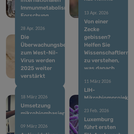
Immunmetabolismus-
Virus im April
13 Apr. 2026
Forschung
2026
Von einer
Zecke
28 Apr. 2026
Die
gebissen?
Überwachungsbemühungen
Helfen Sie
zum West-Nil-
Wissenschaftlern
Virus werden
zu verstehen,
2025 weiter
was danach
verstärkt
passiert
11 März 2026
LIH-
Mikrobiomprojekt
18 März 2026
Umsetzung
mit
23 Feb. 2026
mikrobiombasierter
Unterstützung
Luxemburg
Lösungen für
durch MSCA
führt ersten
09 März 2026
die
Postdoctoral