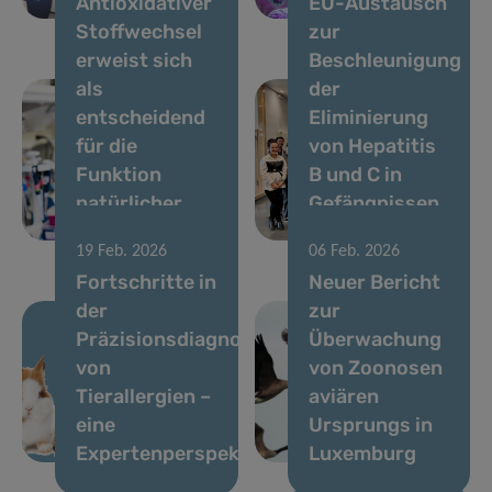
Antioxidativer
EU-Austausch
Darmgesundheit
Fellowship
Stoffwechsel
zur
erweist sich
Beschleunigung
als
der
entscheidend
Eliminierung
für die
von Hepatitis
Funktion
B und C in
natürlicher
Gefängnissen
Killerzellen
an
19 Feb. 2026
06 Feb. 2026
Fortschritte in
Neuer Bericht
der
zur
Präzisionsdiagnostik
Überwachung
von
von Zoonosen
Tierallergien –
aviären
eine
Ursprungs in
Expertenperspektive
Luxemburg