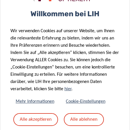
Betreff
*
Willkommen bei LIH
Wir verwenden Cookies auf unserer Website, um Ihnen
Nachricht
*
die relevanteste Erfahrung zu bieten, indem wir uns an
Ihre Präferenzen erinnern und Besuche wiederholen.
Indem Sie auf „Alle akzeptieren“ klicken, stimmen Sie der
Verwendung ALLER Cookies zu. Sie können jedoch die
„Cookie-Einstellungen“ besuchen, um eine kontrollierte
Einwilligung zu erteilen. Für weitere Informationen
darüber, wie LIH Ihre personenbezogenen Daten
verarbeitet, klicken Sie bitte
hier
.
Mehr Informationen
Cookie-Einstellungen
Mit dem Absenden Ihrer Nachricht erklären Sie
Alle akzeptieren
Alle ablehnen
sich einverstanden mit
die LIH-
Datenschutzrichtlinie.