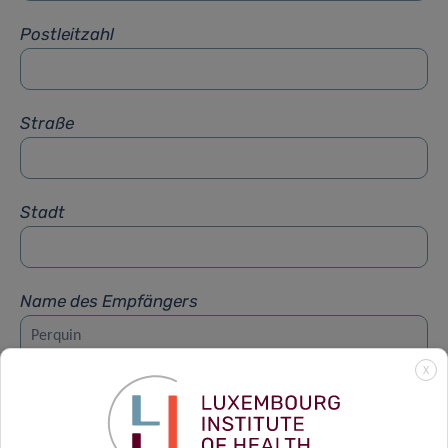
Postleitzahl
Straße
Stadt
Name des Empfängers
X
Vorname des Empfängers