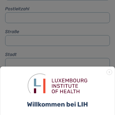
Postleitzahl
Straße
Stadt
X
Betreff
*
Nachricht
*
Willkommen bei LIH