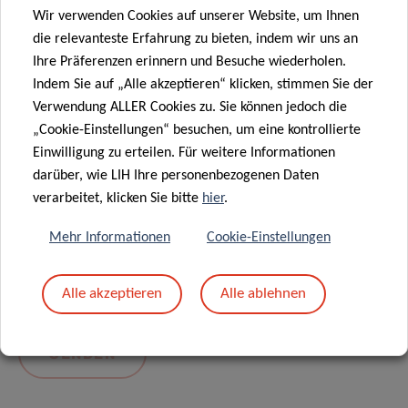
Wir verwenden Cookies auf unserer Website, um Ihnen
die relevanteste Erfahrung zu bieten, indem wir uns an
Ihre Präferenzen erinnern und Besuche wiederholen.
Indem Sie auf „Alle akzeptieren“ klicken, stimmen Sie der
Verwendung ALLER Cookies zu. Sie können jedoch die
„Cookie-Einstellungen“ besuchen, um eine kontrollierte
Einwilligung zu erteilen. Für weitere Informationen
darüber, wie LIH Ihre personenbezogenen Daten
Mit dem Absenden Ihrer Nachricht erklären Sie
verarbeitet, klicken Sie bitte
hier
.
sich einverstanden mit
die LIH-
Mehr Informationen
Cookie-Einstellungen
Datenschutzrichtlinie.
Alle akzeptieren
Alle ablehnen