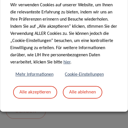
Wir verwenden Cookies auf unserer Website, um Ihnen
die relevanteste Erfahrung zu bieten, indem wir uns an
Ihre Präferenzen erinnern und Besuche wiederholen.
Indem Sie auf „Alle akzeptieren“ klicken, stimmen Sie der
Verwendung ALLER Cookies zu. Sie können jedoch die
„Cookie-Einstellungen“ besuchen, um eine kontrollierte
Einwilligung zu erteilen. Für weitere Informationen
darüber, wie LIH Ihre personenbezogenen Daten
Mit dem Absenden Ihrer Nachricht erklären Sie
verarbeitet, klicken Sie bitte
hier
.
sich einverstanden mit
die LIH-
Mehr Informationen
Cookie-Einstellungen
Datenschutzrichtlinie.
Alle akzeptieren
Alle ablehnen