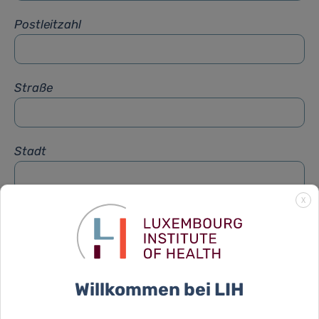
Postleitzahl
Straße
Stadt
X
Betreff
*
Nachricht
*
Willkommen bei LIH