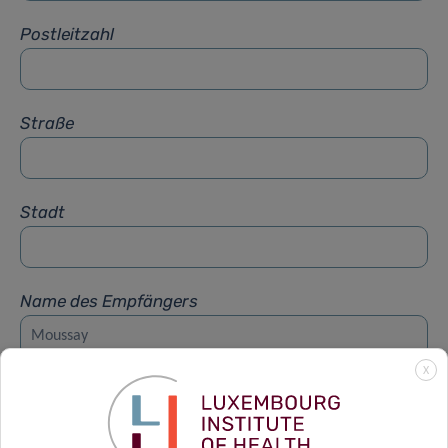
Postleitzahl
Straße
Stadt
Name des Empfängers
X
Vorname des Empfängers