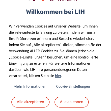
Betreff
*
Willkommen bei LIH
Wir verwenden Cookies auf unserer Website, um Ihnen
Nachricht
*
die relevanteste Erfahrung zu bieten, indem wir uns an
Ihre Präferenzen erinnern und Besuche wiederholen.
Indem Sie auf „Alle akzeptieren“ klicken, stimmen Sie der
Verwendung ALLER Cookies zu. Sie können jedoch die
„Cookie-Einstellungen“ besuchen, um eine kontrollierte
Einwilligung zu erteilen. Für weitere Informationen
darüber, wie LIH Ihre personenbezogenen Daten
verarbeitet, klicken Sie bitte
hier
.
Mehr Informationen
Cookie-Einstellungen
Mit dem Absenden Ihrer Nachricht erklären Sie
Alle akzeptieren
Alle ablehnen
sich einverstanden mit
die LIH-
Datenschutzrichtlinie.