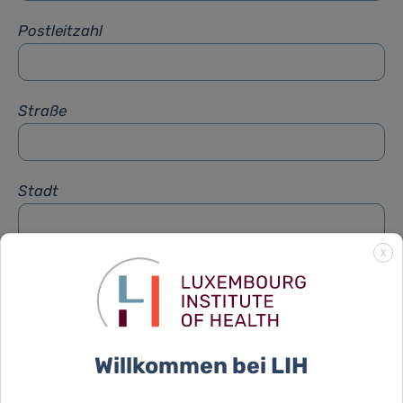
Postleitzahl
Straße
Stadt
X
Betreff
*
Nachricht
*
Willkommen bei LIH