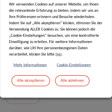
Wir verwenden Cookies auf unserer Website, um Ihnen
die relevanteste Erfahrung zu bieten, indem wir uns an
Ihre Präferenzen erinnern und Besuche wiederholen.
Indem Sie auf „Alle akzeptieren“ klicken, stimmen Sie der
Verwendung ALLER Cookies zu. Sie können jedoch die
„Cookie-Einstellungen“ besuchen, um eine kontrollierte
Einwilligung zu erteilen. Für weitere Informationen
darüber, wie LIH Ihre personenbezogenen Daten
Mit dem Absenden Ihrer Nachricht erklären Sie
verarbeitet, klicken Sie bitte
hier
.
sich einverstanden mit
die LIH-
Mehr Informationen
Cookie-Einstellungen
Datenschutzrichtlinie.
Alle akzeptieren
Alle ablehnen