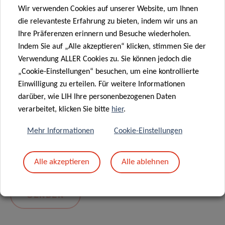
Wir verwenden Cookies auf unserer Website, um Ihnen
die relevanteste Erfahrung zu bieten, indem wir uns an
Ihre Präferenzen erinnern und Besuche wiederholen.
Indem Sie auf „Alle akzeptieren“ klicken, stimmen Sie der
Verwendung ALLER Cookies zu. Sie können jedoch die
„Cookie-Einstellungen“ besuchen, um eine kontrollierte
Einwilligung zu erteilen. Für weitere Informationen
darüber, wie LIH Ihre personenbezogenen Daten
Mit dem Absenden Ihrer Nachricht erklären Sie
verarbeitet, klicken Sie bitte
hier
.
sich einverstanden mit
die LIH-
Mehr Informationen
Cookie-Einstellungen
Datenschutzrichtlinie.
Alle akzeptieren
Alle ablehnen