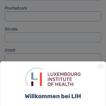
Postleitzahl
Straße
Stadt
X
Betreff
*
Nachricht
*
Willkommen bei LIH