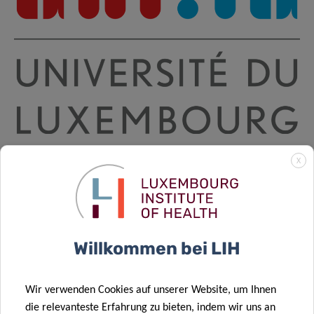
X
LECTURE SERIES
Causal inference methods for
real-world data 2025/2026
Willkommen bei LIH
Wir verwenden Cookies auf unserer Website, um Ihnen
2025/2026 PROGRAMME
die relevanteste Erfahrung zu bieten, indem wir uns an