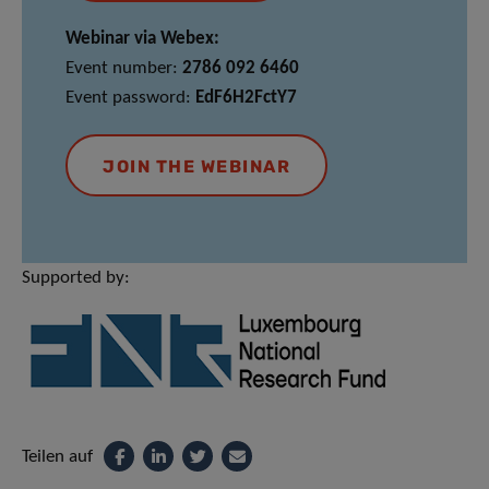
Webinar via Webex:
Event number:
2786 092 6460
Event password:
EdF6H2FctY7
JOIN THE WEBINAR
Supported by:
Teilen auf