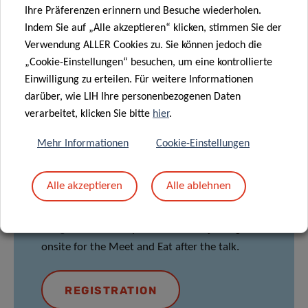
Ihre Präferenzen erinnern und Besuche wiederholen.
Indem Sie auf „Alle akzeptieren“ klicken, stimmen Sie der
Verwendung ALLER Cookies zu. Sie können jedoch die
LOCATION
„Cookie-Einstellungen“ besuchen, um eine kontrollierte
Einwilligung zu erteilen. Für weitere Informationen
Maison des Sciences Humaines
darüber, wie LIH Ihre personenbezogenen Daten
Room:
Conference room
verarbeitet, klicken Sie bitte
hier
.
11 porte des Sciences
Mehr Informationen
Cookie-Einstellungen
L-4366 Esch-sur-Alzette, Luxembourg
LECTURE
:
11:00am – 12:00pm
Alle akzeptieren
Alle ablehnen
MEET & EAT*: 12:00pm – 1:30pm
*
Registration
is required for those joining us
onsite for the Meet and Eat after the talk.
REGISTRATION