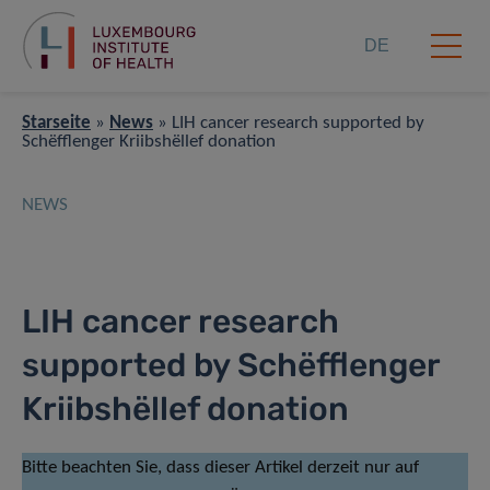
DE
Starseite
»
News
»
LIH cancer research supported by
Schëfflenger Kriibshëllef donation
NEWS
LIH cancer research
supported by Schëfflenger
Kriibshëllef donation
Bitte beachten Sie, dass dieser Artikel derzeit nur auf