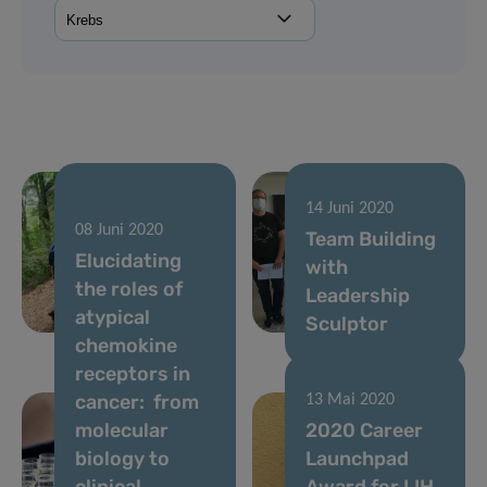
14 Juni 2020
14 Juni 2020
08 Juni 2020
Lab Hike
Team Building
Elucidating
though the
with
the roles of
Luxembourgish
Leadership
atypical
Switzerland
Sculptor
chemokine
receptors in
cancer: from
13 Mai 2020
molecular
2020 Career
biology to
Launchpad
clinical
Award for LIH