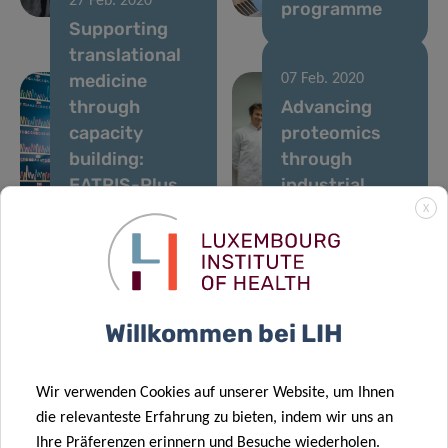
27 Feb. 2020
Health
programme
Supporting
translational
medicine
07 Feb. 2020
through
Advancing
capacity
proteomics
building:
through
EATRIS-Plus
industrial
kicks off
collaborations
X
20 Jan. 2020
Leukaemia
research
29 Jan. 2020
Defeating
supported by
Willkommen bei LIH
cancer in
a donation
Luxembourg:
from
Legs Kanning
Plooschter
Wir verwenden Cookies auf unserer Website, um Ihnen
Prize 2019
Projet
die relevanteste Erfahrung zu bieten, indem wir uns an
Ihre Präferenzen erinnern und Besuche wiederholen.