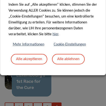
Indem Sie auf „Alle akzeptieren“ klicken, stimmen Sie der
Verwendung ALLER Cookies zu. Sie können jedoch die
20 Jan. 2020
„Cookie-Einstellungen“ besuchen, um eine kontrollierte
FNR CORE
06 Jan. 2020
Einwilligung zu erteilen. Für weitere Informationen
scheme funds
Understanding
darüber, wie LIH Ihre personenbezogenen Daten
three research
how diffuse
verarbeitet, klicken Sie bitte
hier
.
projects at LIH
gliomas evolve
Mehr Informationen
Cookie-Einstellungen
14 Okt. 2019
Cancer
Alle akzeptieren
Alle ablehnen
Metabolism
Group at
Luxembourg’s
1st Race for
the Cure