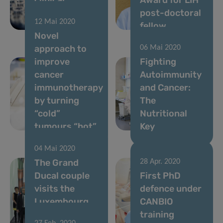
relevance and
post-doctoral
12 Mai 2020
therapy
fellow
Novel
approach to
06 Mai 2020
improve
Fighting
cancer
Autoimmunity
immunotherapy
and Cancer:
by turning
The
“cold”
Nutritional
tumours “hot”
Key
04 Mai 2020
The Grand
28 Apr. 2020
Ducal couple
First PhD
visits the
defence under
Luxembourg
CANBIO
Institute of
training