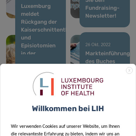
Luxemburg
vorläufige
Fundraising-
meldet
Ergebnisse
Newsletter!
Rückgang der
Kaiserschnittentbindungen
und
Episiotomien
26 Okt. 2022
in der
Markteinführung
jüngsten
des Buches
25 Okt. 2022
perinatalen
„Precision
X
Der Nationale
Gesundheitsberichterstattung
Health“
Forschungsfonds
Luxemburgs
zeichnet Rejko
Krüger von der
Willkommen bei LIH
Abteilung für
17 Okt. 2022
Transversale
Lesen Sie den
Wir verwenden Cookies auf unserer Website, um Ihnen
Translationale
Fundraising-
die relevanteste Erfahrung zu bieten, indem wir uns an