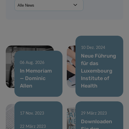
10 Dez. 2024
Neue Führung
für das
06 Aug. 2026
In Memoriam
Luxembourg
— Dominic
Institute of
Allen
Health
17 Nov. 2023
29 März 2023
FNR 2023
Downloaden
22 März 2023
CORE-Aufruf
Sie den