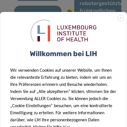
robotergestützten
frühkindlichen
Entwicklungsförde
11 Dez. 2025
X
28 Nov. 2025
OBEClust:
zu Hause für
LIH-Studie
Gemeinsam
autistische
enthüllt
gegen
Kinder mit
wichtige
Fettleibigkeit
QTrobot
Willkommen bei LIH
chemische
Mischungen,
die mit einem
21 Nov. 2025
Wir verwenden Cookies auf unserer Website, um Ihnen
höheren
Forschung zu
die relevanteste Erfahrung zu bieten, indem wir uns an
Risiko für
Ungleichheiten
Ihre Präferenzen erinnern und Besuche wiederholen.
29 Sep. 2025
24 Sep. 2025
Stoffwechselerkrankungen
bei
Indem Sie auf „Alle akzeptieren“ klicken, stimmen Sie der
Veröffentlichung
Europa startet
in Verbindung
Krebserkrankunge
Verwendung ALLER Cookies zu. Sie können jedoch die
des
CancerWatch:
stehen
vorantreiben
„Cookie-Einstellungen“ besuchen, um eine kontrollierte
dreijährlichen
Verbesserung
Einwilligung zu erteilen. Für weitere Informationen
Berichts
der Qualität
darüber, wie LIH Ihre personenbezogenen Daten
„Überwachung
und Aktualität