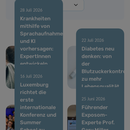
28 Juli 2026
Krankheiten
mithilfe von
Sprachaufnahmen
und KI
22 Juli 2026
vorhersagen:
Diabetes neu
ExpertInnen
denken: von
entwickeln
der
Standards für
Blutzuckerkontroll
16 Juli 2026
stimmbasierte
zu mehr
Luxemburg
Biomarker
Lebensqualität
richtet die
erste
25 Juni 2026
internationale
Führender
Konferenz und
Exposom-
Summer
Experte Prof.
School zu
Gary Miller