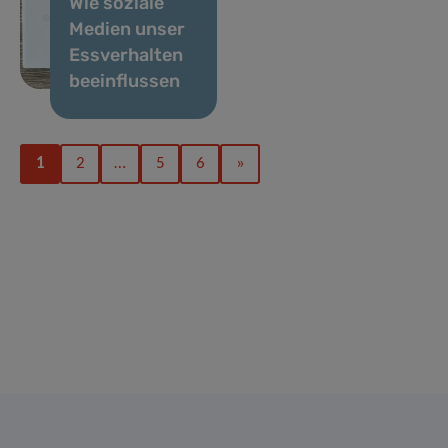
Wie soziale
Medien unser
Essverhalten
beeinflussen
1
2
…
5
6
»