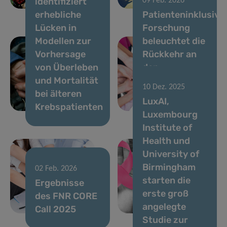
identifiziert
09 Feb. 2026
in Luxemburg
voran
erhebliche
Patienteninklusive
Lücken in
Forschung
Modellen zur
beleuchtet die
Vorhersage
Rückkehr an
von Überleben
den
und Mortalität
Arbeitsplatz
10 Dez. 2025
bei älteren
nach
LuxAI,
17 Dez. 2025
Krebspatienten
Brustkrebs
Luxembourg
VENUSCANCER:
Institute of
Förderung des
Health und
globalen
University of
Verständnisses
Birmingham
der
02 Feb. 2026
starten die
Ergebnisse
Versorgung
erste groß
des FNR CORE
von Frauen
angelegte
Call 2025
mit Krebs.
Studie zur