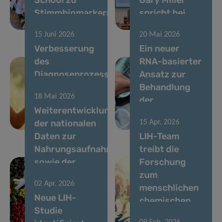
Stimmbiomarkern
spricht bei
aus
LIH-Seminar
15 Juni 2026
20 Mai 2026
Verbesserung
Ein neuer
des
RNA-basierter
Diagnoseprozesses
Ansatz zur
für Kinder mit
Behandlung
18 Mai 2026
seltenen
der
Weiterentwicklung
Krankheiten in
Parkinson-
der nationalen
15 Apr. 2026
Luxemburg
Krankheit
Daten zur
LIH-Team
Nahrungsaufnahme
treibt die
sowie der
Forschung
chemischen
zum
02 Apr. 2026
und
menschlichen
Neue LIH-
ernährungsbezogenen
chemischen
Studie
Risikobewertung
Exposom