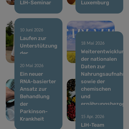
LIH-Seminar
Luxemburg
10 Juni 2026
Laufen zur
18 Mai 2026
Unterstützung
02 Juni 2026
Weiterentwicklung
der
Newsletter –
der nationalen
Krebsforschung
Mai 2026
Daten zur
20 Mai 2026
Ein neuer
Nahrungsaufnahm
RNA-basierter
sowie der
Ansatz zur
chemischen
Behandlung
und
der
ernährungsbezoge
Parkinson-
Risikobewertung
15 Apr. 2026
Krankheit
in Luxemburg
LIH-Team