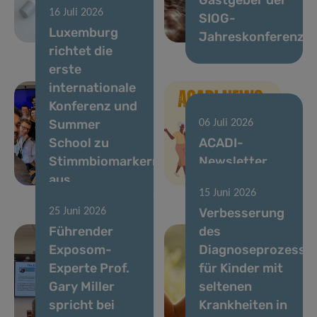
16 Juli 2026
zu mehr
SIOG-
Luxemburg
Lebensqualität
Jahreskonferenz
richtet die
erste
internationale
Konferenz und
Summer
06 Juli 2026
School zu
ACADI-
Stimmbiomarkern
Newsletter
aus
Juni 2026
15 Juni 2026
Verbesserung
25 Juni 2026
Führender
des
Exposom-
Diagnoseprozesse
Experte Prof.
für Kinder mit
Gary Miller
seltenen
spricht bei
Krankheiten in