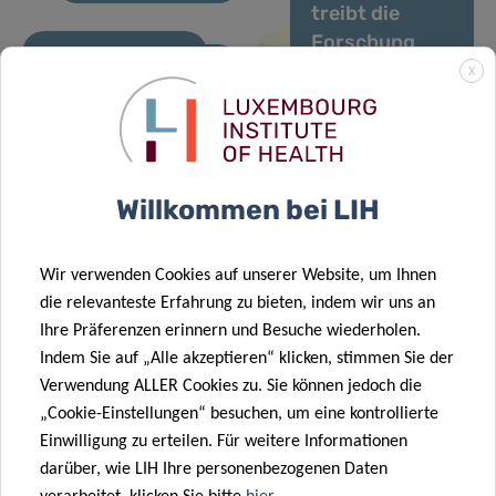
treibt die
Forschung
zum
X
02 Apr. 2026
menschlichen
23 Apr. 2026
Neue LIH-
ACADI-
chemischen
Studie
Newsletter
Exposom
identifiziert
März 2026
voran
Willkommen bei LIH
erhebliche
Lücken in
Modellen zur
18 März 2026
Wir verwenden Cookies auf unserer Website, um Ihnen
Vorhersage
Umsetzung
die relevanteste Erfahrung zu bieten, indem wir uns an
von Überleben
mikrobiombasierte
Ihre Präferenzen erinnern und Besuche wiederholen.
und Mortalität
Lösungen für
Indem Sie auf „Alle akzeptieren“ klicken, stimmen Sie der
bei älteren
die
Verwendung ALLER Cookies zu. Sie können jedoch die
16 März 2026
Krebspatienten
Darmgesundheit
„Cookie-Einstellungen“ besuchen, um eine kontrollierte
Plooschter
Einwilligung zu erteilen. Für weitere Informationen
Project setzt
13 März 2026
darüber, wie LIH Ihre personenbezogenen Daten
langjährige
Think Pink Lux