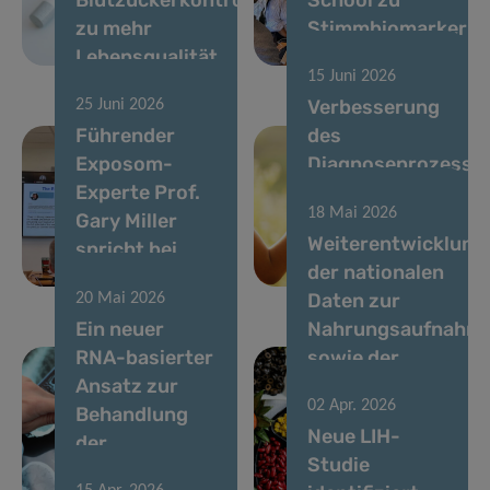
zu mehr
Stimmbiomarkern
Lebensqualität
aus
15 Juni 2026
Verbesserung
25 Juni 2026
Führender
des
Exposom-
Diagnoseprozesse
Experte Prof.
für Kinder mit
18 Mai 2026
Gary Miller
seltenen
Weiterentwicklung
spricht bei
Krankheiten in
der nationalen
LIH-Seminar
Luxemburg
Daten zur
20 Mai 2026
Ein neuer
Nahrungsaufnahm
RNA-basierter
sowie der
Ansatz zur
chemischen
02 Apr. 2026
Behandlung
und
Neue LIH-
der
ernährungsbezoge
Studie
Parkinson-
Risikobewertung