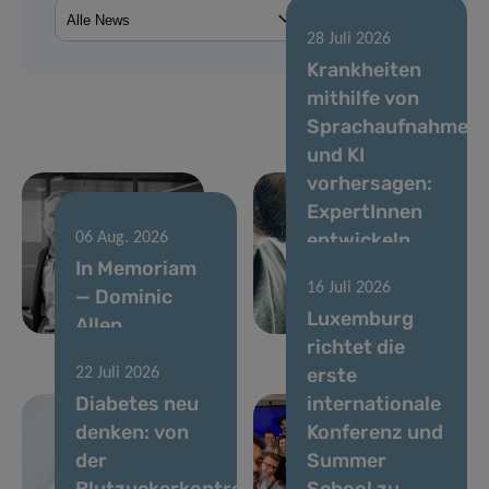
28 Juli 2026
Krankheiten
mithilfe von
Sprachaufnahmen
und KI
vorhersagen:
ExpertInnen
entwickeln
06 Aug. 2026
In Memoriam
Standards für
16 Juli 2026
— Dominic
stimmbasierte
Luxemburg
Allen
Biomarker
richtet die
erste
22 Juli 2026
Diabetes neu
internationale
denken: von
Konferenz und
der
Summer
Blutzuckerkontrolle
School zu