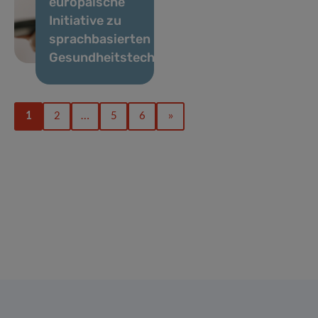
europäische
Initiative zu
sprachbasierten
Gesundheitstechnologien
1
2
…
5
6
»