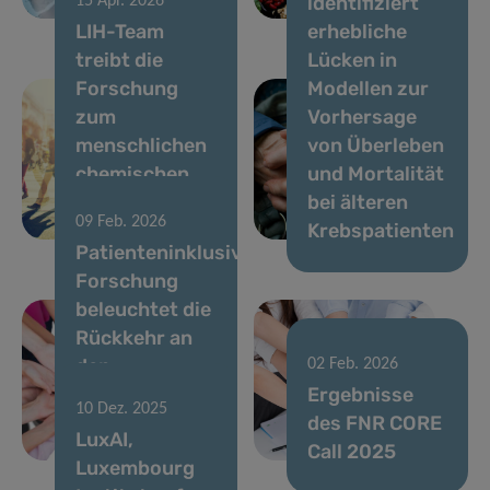
identifiziert
15 Apr. 2026
Krankheit
in Luxemburg
LIH-Team
erhebliche
treibt die
Lücken in
Forschung
Modellen zur
zum
Vorhersage
menschlichen
von Überleben
chemischen
und Mortalität
Exposom
bei älteren
09 Feb. 2026
voran
Krebspatienten
Patienteninklusive
Forschung
beleuchtet die
Rückkehr an
den
02 Feb. 2026
Arbeitsplatz
Ergebnisse
10 Dez. 2025
nach
des FNR CORE
LuxAI,
17 Dez. 2025
Brustkrebs
Call 2025
Luxembourg
VENUSCANCER: