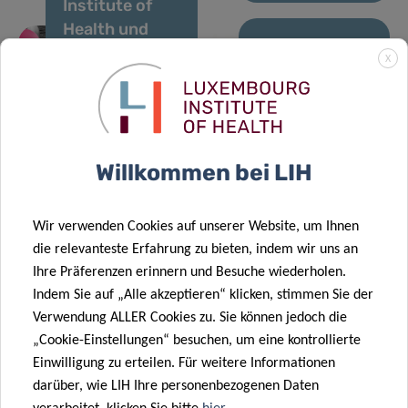
Institute of
Förderung des
Health und
globalen
University of
Verständnisses
11 Dez. 2025
X
Birmingham
28 Nov. 2025
der
OBEClust:
starten die
LIH-Studie
Versorgung
Gemeinsam
erste groß
enthüllt
von Frauen
gegen
angelegte
wichtige
mit Krebs.
Fettleibigkeit
Willkommen bei LIH
Studie zur
chemische
robotergestützten
Mischungen,
frühkindlichen
die mit einem
Wir verwenden Cookies auf unserer Website, um Ihnen
Entwicklungsförderung
höheren
die relevanteste Erfahrung zu bieten, indem wir uns an
zu Hause für
Risiko für
Ihre Präferenzen erinnern und Besuche wiederholen.
29 Sep. 2025
autistische
Stoffwechselerkra
Indem Sie auf „Alle akzeptieren“ klicken, stimmen Sie der
Veröffentlichung
Kinder mit
in Verbindung
Verwendung ALLER Cookies zu. Sie können jedoch die
des
QTrobot
stehen
„Cookie-Einstellungen“ besuchen, um eine kontrollierte
dreijährlichen
Einwilligung zu erteilen. Für weitere Informationen
Berichts
darüber, wie LIH Ihre personenbezogenen Daten
„Überwachung
21 Nov. 2025