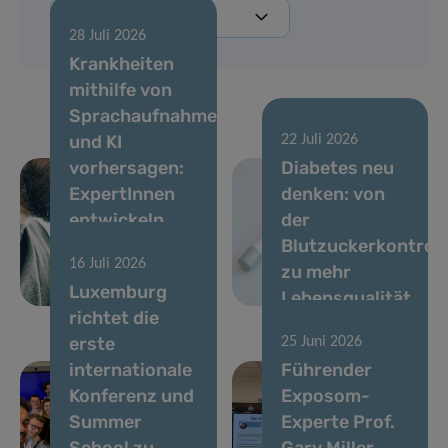
28 Juli 2026
Krankheiten
mithilfe von
Sprachaufnahmen
und KI
22 Juli 2026
vorhersagen:
Diabetes neu
ExpertInnen
denken: von
entwickeln
der
Standards für
Blutzuckerkontroll
16 Juli 2026
stimmbasierte
zu mehr
Luxemburg
Biomarker
Lebensqualität
richtet die
erste
25 Juni 2026
internationale
Führender
Konferenz und
Exposom-
Summer
Experte Prof.
School zu
Gary Miller