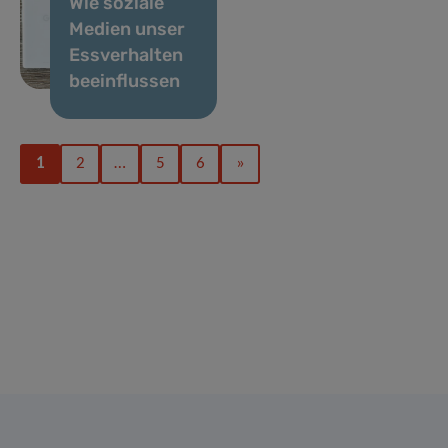
Wie soziale
Medien unser
Essverhalten
beeinflussen
1
2
…
5
6
»