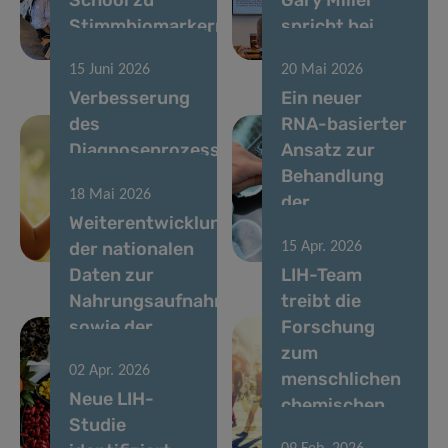
Stimmbiomarkern
spricht bei
aus
LIH-Seminar
15 Juni 2026
20 Mai 2026
Verbesserung
Ein neuer
des
RNA-basierter
Diagnoseprozesses
Ansatz zur
für Kinder mit
Behandlung
18 Mai 2026
seltenen
der
Weiterentwicklung
Krankheiten in
Parkinson-
der nationalen
15 Apr. 2026
Luxemburg
Krankheit
Daten zur
LIH-Team
Nahrungsaufnahme
treibt die
sowie der
Forschung
chemischen
zum
02 Apr. 2026
und
menschlichen
Neue LIH-
ernährungsbezogenen
chemischen
Studie
Risikobewertung
Exposom