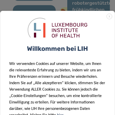
robotergestützten
frühkindlichen
Entwicklungsförde
11 Dez. 2025
X
28 Nov. 2025
OBEClust:
zu Hause für
LIH-Studie
Gemeinsam
autistische
enthüllt
gegen
Kinder mit
wichtige
Fettleibigkeit
QTrobot
Willkommen bei LIH
chemische
Mischungen,
die mit einem
21 Nov. 2025
Wir verwenden Cookies auf unserer Website, um Ihnen
höheren
Forschung zu
die relevanteste Erfahrung zu bieten, indem wir uns an
Risiko für
Ungleichheiten
Ihre Präferenzen erinnern und Besuche wiederholen.
29 Sep. 2025
24 Sep. 2025
Stoffwechselerkrankungen
bei
Indem Sie auf „Alle akzeptieren“ klicken, stimmen Sie der
Veröffentlichung
Europa startet
in Verbindung
Krebserkrankunge
Verwendung ALLER Cookies zu. Sie können jedoch die
des
CancerWatch:
stehen
vorantreiben
„Cookie-Einstellungen“ besuchen, um eine kontrollierte
dreijährlichen
Verbesserung
Einwilligung zu erteilen. Für weitere Informationen
Berichts
der Qualität
darüber, wie LIH Ihre personenbezogenen Daten
„Überwachung
und Aktualität