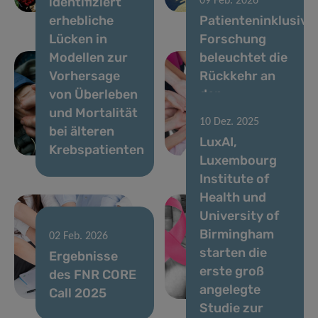
identifiziert
09 Feb. 2026
in Luxemburg
voran
erhebliche
Patienteninklusive
Lücken in
Forschung
Modellen zur
beleuchtet die
Vorhersage
Rückkehr an
von Überleben
den
und Mortalität
Arbeitsplatz
10 Dez. 2025
bei älteren
nach
LuxAI,
17 Dez. 2025
Krebspatienten
Brustkrebs
Luxembourg
VENUSCANCER:
Institute of
Förderung des
Health und
globalen
University of
Verständnisses
Birmingham
der
02 Feb. 2026
starten die
Ergebnisse
Versorgung
erste groß
des FNR CORE
von Frauen
angelegte
Call 2025
mit Krebs.
Studie zur