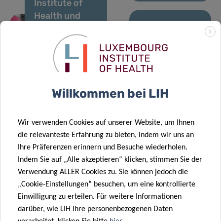
Institute of
Förderung des
Health und
globalen
University of
Verständnisses
11 Dez. 2025
X
Birmingham
28 Nov. 2025
der
OBEClust:
starten die
LIH-Studie
Versorgung
Gemeinsam
erste groß
enthüllt
von Frauen
gegen
angelegte
wichtige
mit Krebs.
Fettleibigkeit
Willkommen bei LIH
Studie zur
chemische
robotergestützten
Mischungen,
frühkindlichen
die mit einem
Wir verwenden Cookies auf unserer Website, um Ihnen
Entwicklungsförderung
höheren
die relevanteste Erfahrung zu bieten, indem wir uns an
zu Hause für
Risiko für
Ihre Präferenzen erinnern und Besuche wiederholen.
29 Sep. 2025
autistische
Stoffwechselerkra
Indem Sie auf „Alle akzeptieren“ klicken, stimmen Sie der
Veröffentlichung
Kinder mit
in Verbindung
Verwendung ALLER Cookies zu. Sie können jedoch die
des
QTrobot
stehen
„Cookie-Einstellungen“ besuchen, um eine kontrollierte
dreijährlichen
Einwilligung zu erteilen. Für weitere Informationen
Berichts
darüber, wie LIH Ihre personenbezogenen Daten
„Überwachung
21 Nov. 2025