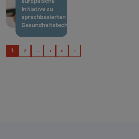
europäische
Initiative zu
sprachbasierten
Gesundheitstechnologien
1
2
…
5
6
»