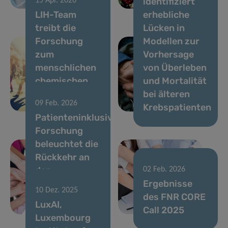
identifiziert
15 Apr. 2026
Krankheit
in Luxemburg
LIH-Team
erhebliche
treibt die
Lücken in
Forschung
Modellen zur
zum
Vorhersage
menschlichen
von Überleben
chemischen
und Mortalität
Exposom
bei älteren
09 Feb. 2026
voran
Krebspatienten
Patienteninklusive
Forschung
beleuchtet die
Rückkehr an
den
02 Feb. 2026
Arbeitsplatz
Ergebnisse
10 Dez. 2025
nach
des FNR CORE
LuxAI,
17 Dez. 2025
Brustkrebs
Call 2025
Luxembourg
VENUSCANCER: