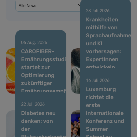
28 Juli 2026
Krankheiten
mithilfe von
Sprachaufnahmen
und KI
06 Aug. 2026
CAROFIBER-
vorhersagen:
Ernährungsstudie
ExpertInnen
startet zur
entwickeln
Optimierung
Standards für
16 Juli 2026
zukünftiger
stimmbasierte
Luxemburg
Ernährungsempfehlungen
Biomarker
richtet die
erste
22 Juli 2026
Diabetes neu
internationale
denken: von
Konferenz und
der
Summer
Blutzuckerkontrolle
School zu