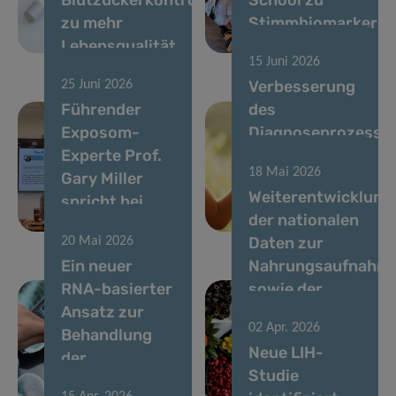
zu mehr
Stimmbiomarkern
Lebensqualität
aus
15 Juni 2026
Verbesserung
25 Juni 2026
Führender
des
Exposom-
Diagnoseprozesse
Experte Prof.
für Kinder mit
18 Mai 2026
Gary Miller
seltenen
Weiterentwicklung
spricht bei
Krankheiten in
der nationalen
LIH-Seminar
Luxemburg
Daten zur
20 Mai 2026
Ein neuer
Nahrungsaufnahm
RNA-basierter
sowie der
Ansatz zur
chemischen
02 Apr. 2026
Behandlung
und
Neue LIH-
der
ernährungsbezoge
Studie
Parkinson-
Risikobewertung